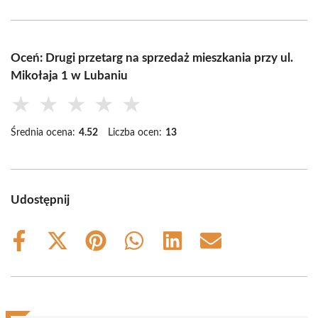
Oceń: Drugi przetarg na sprzedaż mieszkania przy ul.
Mikołaja 1 w Lubaniu
★
★
★
★
★
Średnia ocena:
4.52
Liczba ocen:
13
Udostępnij
Share
Share
Share
Share
Share
Share
on
on
on
on
on
on
Facebook
X
Pinterest
WhatsApp
LinkedIn
Email
(Twitter)