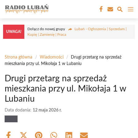
Przejdź
M
do
treści
Dołącz do nowej grupy
Lubań - Ogłoszenia | Sprzedam |
UWAGA!
Kupię | Zamienię | Praca
Strona główna
/
Wiadomości
/
Drugi przetarg na sprzedaż
mieszkania przy ul. Mikołaja 1 w Lubaniu
Drugi przetarg na sprzedaż
mieszkania przy ul. Mikołaja 1 w
Lubaniu
Data dodania:
12 maja 2026 r.
Share
Share
Share
Share
Share
Share