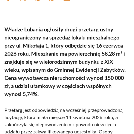
on
on
on
on
on
on
Facebook
X
Pinterest
WhatsApp
LinkedIn
Email
(Twitter)
Władze Lubania ogłosiły drugi przetarg ustny
nieograniczony na sprzedaż lokalu mieszkalnego
przy ul. Mikołaja 1, który odbędzie się 16 czerwca
2026 roku. Mieszkanie ma powierzchnię 58,28 m² i
znajduje się w wielorodzinnym budynku z XIX
wieku, wpisanym do Gminnej Ewidencji Zabytków.
Cena wywoławcza nieruchomości wynosi 150 000
zł, a udział ułamkowy w częściach wspólnych
wynosi 5,74%.
Przetarg jest odpowiedzią na wcześniej przeprowadzoną
licytację, która miała miejsce 14 kwietnia 2026 roku, a
zakończyła się niepowodzeniem z powodu niewzięcia
udziału przez zakwalifikowanego uczestnika. Osoby