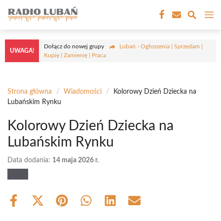
Przejdź
M
do
treści
Dołącz do nowej grupy
Lubań - Ogłoszenia | Sprzedam |
UWAGA!
Kupię | Zamienię | Praca
Strona główna
/
Wiadomości
/
Kolorowy Dzień Dziecka na
Lubańskim Rynku
Kolorowy Dzień Dziecka na
Lubańskim Rynku
Data dodania:
14 maja 2026 r.
Share
Share
Share
Share
Share
Share
on
on
on
on
on
on
Facebook
X
Pinterest
WhatsApp
LinkedIn
Email