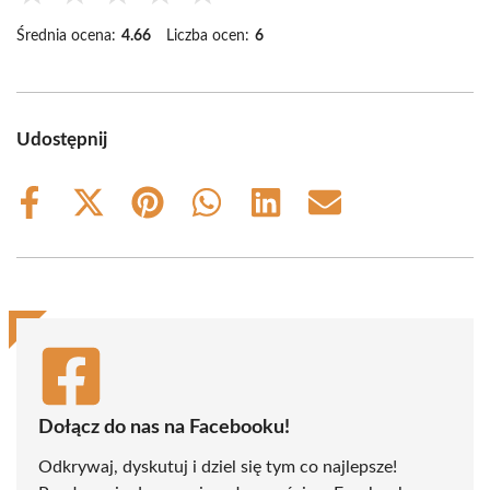
Średnia ocena:
4.66
Liczba ocen:
6
Udostępnij
Share
Share
Share
Share
Share
Share
on
on
on
on
on
on
Facebook
X
Pinterest
WhatsApp
LinkedIn
Email
(Twitter)
Dołącz do nas na Facebooku!
Odkrywaj, dyskutuj i dziel się tym co najlepsze!