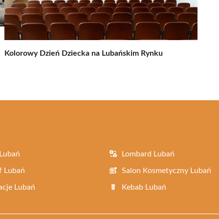
Kolorowy Dzień Dziecka na Lubańskim Rynku
 Lubań
Lombard Lubań
f Lubań
Salon Kosmetyczny Lubań
acje Lubań
Kebab Lubań