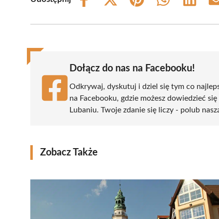
Share
Share
Share
Share
Share
on
on
on
on
on
Facebook
X
Pinterest
WhatsApp
LinkedIn
(Twitter)
Dołącz do nas na Facebooku!
Odkrywaj, dyskutuj i dziel się tym co najlep
na Facebooku, gdzie możesz dowiedzieć się
Lubaniu. Twoje zdanie się liczy - polub nasz
Zobacz Także