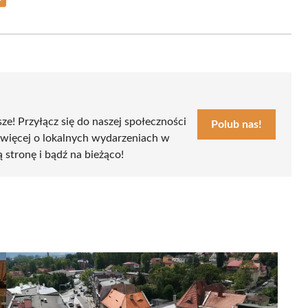
Share
on
Email
sze! Przyłącz się do naszej społeczności
Polub nas!
 więcej o lokalnych wydarzeniach w
ą stronę i bądź na bieżąco!