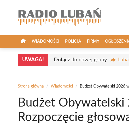
Przejdź
do
treści
WIADOMOŚCI
POLICJA
FIRMY
OGŁOSZENI
UWAGA!
Dołącz do nowej grupy
Luba
Strona główna
/
Wiadomości
/
Budżet Obywatelski 2026 w
Budżet Obywatelski 
Rozpoczęcie głosowa