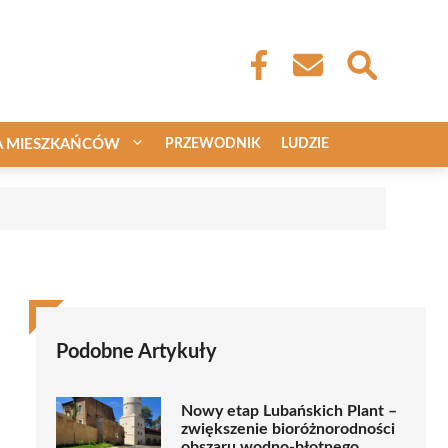
A MIESZKAŃCÓW
PRZEWODNIK
LUDZIE
Podobne Artykuły
Nowy etap Lubańskich Plant –
zwiększenie bioróżnorodności
obszaru wodno-błotnego