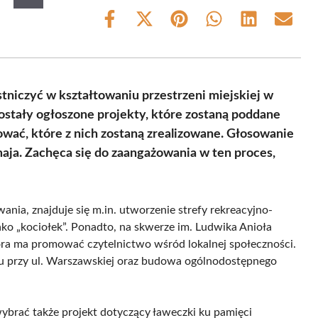
Share
Share
Share
Share
Share
Share
on
on
on
on
on
on
Facebook
X
Pinterest
WhatsApp
LinkedIn
Email
(Twitter)
niczyć w kształtowaniu przestrzeni miejskiej w
stały ogłoszone projekty, które zostaną poddane
wać, które z nich zostaną zrealizowane. Głosowanie
maja. Zachęca się do zaangażowania w ten proces,
nia, znajduje się m.in. utworzenie strefy rekreacyjno-
o „kociołek”. Ponadto, na skwerze im. Ludwika Anioła
tóra ma promować czytelnictwo wśród lokalnej społeczności.
gu przy ul. Warszawskiej oraz budowa ogólnodostępnego
ybrać także projekt dotyczący ławeczki ku pamięci