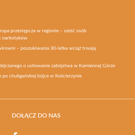
rupa przestępcza w regionie – sześć osób
t narkotyków
żwirowni – poszukiwania 30-latka wciąż trwają
dejrzanego o usiłowanie zabójstwa w Kamiennej Górze
 po chuligańskiej bójce w Kościerzynie
DOŁĄCZ DO NAS