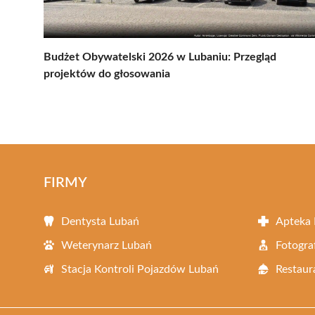
Budżet Obywatelski 2026 w Lubaniu: Przegląd
projektów do głosowania
FIRMY
Dentysta Lubań
Apteka
Weterynarz Lubań
Fotogra
Stacja Kontroli Pojazdów Lubań
Restaur