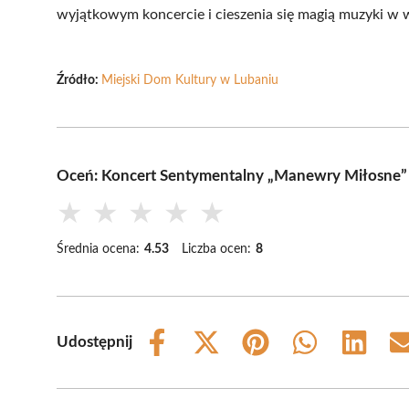
wyjątkowym koncercie i cieszenia się magią muzyki w 
Źródło:
Miejski Dom Kultury w Lubaniu
Oceń: Koncert Sentymentalny „Manewry Miłosne”
★
★
★
★
★
Średnia ocena:
4.53
Liczba ocen:
8
Udostępnij
Share
Share
Share
Share
Share
on
on
on
on
on
Facebook
X
Pinterest
WhatsApp
LinkedIn
(Twitter)