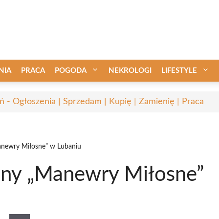
NIA
PRACA
POGODA
NEKROLOGI
LIFESTYLE
ń - Ogłoszenia | Sprzedam | Kupię | Zamienię | Praca
anewry Miłosne” w Lubaniu
lny „Manewry Miłosne”