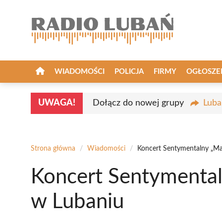
Przejdź
do
treści
WIADOMOŚCI
POLICJA
FIRMY
OGŁOSZE
UWAGA!
Dołącz do nowej grupy
Luba
Strona główna
/
Wiadomości
/
Koncert Sentymentalny „M
Koncert Sentymenta
w Lubaniu