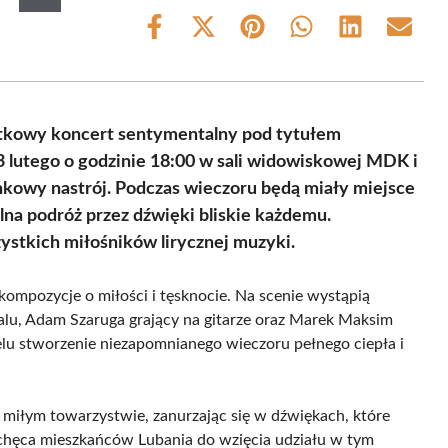
Share
Share
Share
Share
Share
Share
on
on
on
on
on
on
Facebook
X
Pinterest
WhatsApp
LinkedIn
Email
(Twitter)
ątkowy koncert sentymentalny pod tytułem
 lutego o godzinie 18:00 w sali widowiskowej MDK i
kowy nastrój. Podczas wieczoru będą miały miejsce
lna podróż przez dźwięki bliskie każdemu.
zystkich miłośników lirycznej muzyki.
kompozycje o miłości i tęsknocie. Na scenie wystąpią
lu, Adam Szaruga grający na gitarze oraz Marek Maksim
lu stworzenie niezapomnianego wieczoru pełnego ciepła i
w miłym towarzystwie, zanurzając się w dźwiękach, które
achęca mieszkańców Lubania do wzięcia udziału w tym