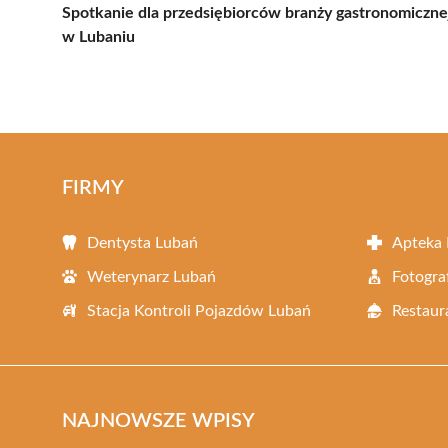
Spotkanie dla przedsiębiorców branży gastronomiczne
w Lubaniu
FIRMY
Dentysta Lubań
Apteka
Weterynarz Lubań
Fotogra
Stacja Kontroli Pojazdów Lubań
Restaur
NAJNOWSZE WPISY