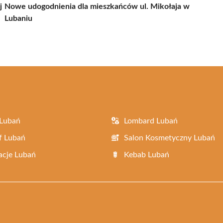
j
Nowe udogodnienia dla mieszkańców ul. Mikołaja w
Lubaniu
 Lubań
Lombard Lubań
f Lubań
Salon Kosmetyczny Lubań
acje Lubań
Kebab Lubań