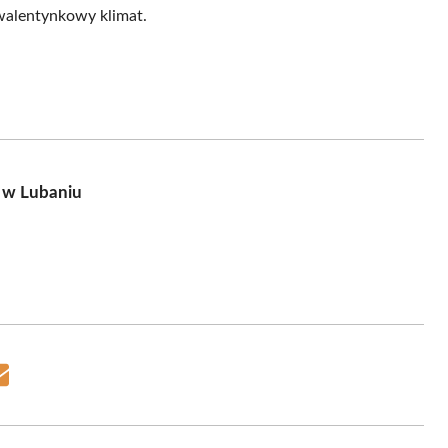
walentynkowy klimat.
 w Lubaniu
Share
on
Email