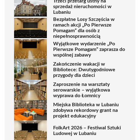
Trzeci przetarg ustny na
sprzedaż nieruchomości w
Lubaniu
Bezpłatne Losy Szczęścia w
ramach akcji „Po Pierwsze
Pomagam” dla osób z
niepełnosprawnością
Wyjątkowe wydarzenie „Po
Pierwsze Pomagam” zaprasza do
wspólnej zabawy
Zakończenie wakacji w
Bibliotece: Dwutygodniowe
przygody dla dzieci
Zaproszenie na warsztaty
serowarskie – wyjątkowa
wyprawa do Łomnicy
Miejska Biblioteka w Lubaniu
zdobywa rekordowy grant na
projekt edukacyjny
FolkArt 2026 – Festiwal Sztuki
Ludowej w Lubaniu