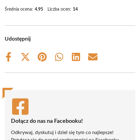
Średnia ocena:
4.95
Liczba ocen:
14
Udostępnij
Share
Share
Share
Share
Share
Share
on
on
on
on
on
on
Facebook
X
Pinterest
WhatsApp
LinkedIn
Email
(Twitter)
Dołącz do nas na Facebooku!
Odkrywaj, dyskutuj i dziel się tym co najlepsze!