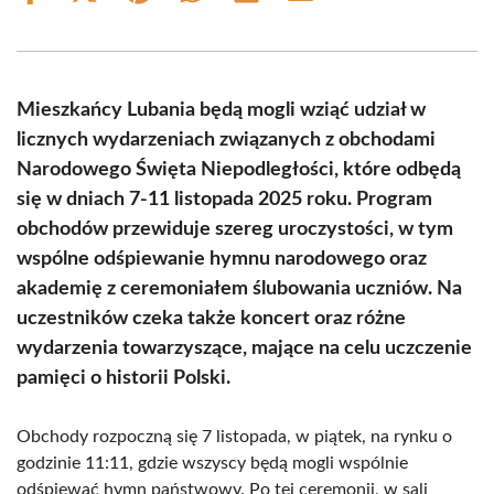
on
on
on
on
on
on
Facebook
X
Pinterest
WhatsApp
LinkedIn
Email
(Twitter)
Mieszkańcy Lubania będą mogli wziąć udział w
licznych wydarzeniach związanych z obchodami
Narodowego Święta Niepodległości, które odbędą
się w dniach 7-11 listopada 2025 roku. Program
obchodów przewiduje szereg uroczystości, w tym
wspólne odśpiewanie hymnu narodowego oraz
akademię z ceremoniałem ślubowania uczniów. Na
uczestników czeka także koncert oraz różne
wydarzenia towarzyszące, mające na celu uczczenie
pamięci o historii Polski.
Obchody rozpoczną się 7 listopada, w piątek, na rynku o
godzinie 11:11, gdzie wszyscy będą mogli wspólnie
odśpiewać hymn państwowy. Po tej ceremonii, w sali