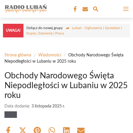
Przejdź
M
do
treści
Dołącz do nowej grupy
Lubań - Ogłoszenia | Sprzedam |
UWAGA!
Kupię | Zamienię | Praca
Strona główna
/
Wiadomości
/
Obchody Narodowego Święta
Niepodległości w Lubaniu w 2025 roku
Obchody Narodowego Święta
Niepodległości w Lubaniu w 2025
roku
Data dodania:
3 listopada 2025 r.
Share
Share
Share
Share
Share
Share