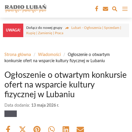
Przejdź
M
do
treści
Dołącz do nowej grupy
Lubań - Ogłoszenia | Sprzedam |
UWAGA!
Kupię | Zamienię | Praca
Strona główna
/
Wiadomości
/
Ogłoszenie o otwartym
konkursie ofert na wsparcie kultury fizycznej w Lubaniu
Ogłoszenie o otwartym konkursie
ofert na wsparcie kultury
fizycznej w Lubaniu
Data dodania:
13 maja 2026 r.
Share
Share
Share
Share
Share
Share