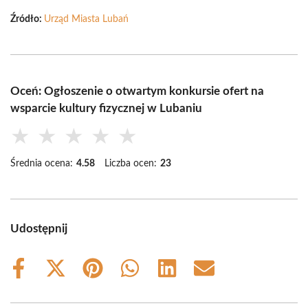
Źródło:
Urząd Miasta Lubań
Oceń: Ogłoszenie o otwartym konkursie ofert na
wsparcie kultury fizycznej w Lubaniu
★
★
★
★
★
Średnia ocena:
4.58
Liczba ocen:
23
Udostępnij
Share
Share
Share
Share
Share
Share
on
on
on
on
on
on
Facebook
X
Pinterest
WhatsApp
LinkedIn
Email
(Twitter)