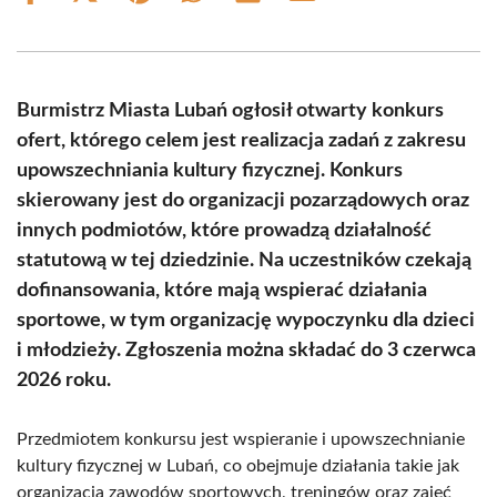
on
on
on
on
on
on
Facebook
X
Pinterest
WhatsApp
LinkedIn
Email
(Twitter)
Burmistrz Miasta Lubań ogłosił otwarty konkurs
ofert, którego celem jest realizacja zadań z zakresu
upowszechniania kultury fizycznej. Konkurs
skierowany jest do organizacji pozarządowych oraz
innych podmiotów, które prowadzą działalność
statutową w tej dziedzinie. Na uczestników czekają
dofinansowania, które mają wspierać działania
sportowe, w tym organizację wypoczynku dla dzieci
i młodzieży. Zgłoszenia można składać do 3 czerwca
2026 roku.
Przedmiotem konkursu jest wspieranie i upowszechnianie
kultury fizycznej w Lubań, co obejmuje działania takie jak
organizacja zawodów sportowych, treningów oraz zajęć