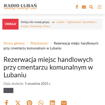
Przejdź
M
do
treści
Dołącz do nowej grupy
Lubań - Ogłoszenia | Sprzedam |
UWAGA!
Kupię | Zamienię | Praca
Strona główna
/
Wiadomości
/
Rezerwacja miejsc handlowych
przy cmentarzu komunalnym w Lubaniu
Rezerwacja miejsc handlowych
przy cmentarzu komunalnym w
Lubaniu
Data dodania:
5 września 2025 r.
Share
Share
Share
Share
Share
Share