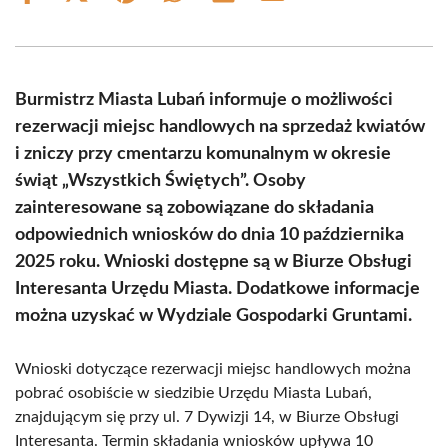
on
on
on
on
on
on
Facebook
X
Pinterest
WhatsApp
LinkedIn
Email
(Twitter)
Burmistrz Miasta Lubań informuje o możliwości
rezerwacji miejsc handlowych na sprzedaż kwiatów
i zniczy przy cmentarzu komunalnym w okresie
świąt „Wszystkich Świętych”. Osoby
zainteresowane są zobowiązane do składania
odpowiednich wniosków do dnia 10 października
2025 roku. Wnioski dostępne są w Biurze Obsługi
Interesanta Urzędu Miasta. Dodatkowe informacje
można uzyskać w Wydziale Gospodarki Gruntami.
Wnioski dotyczące rezerwacji miejsc handlowych można
pobrać osobiście w siedzibie Urzędu Miasta Lubań,
znajdującym się przy ul. 7 Dywizji 14, w Biurze Obsługi
Interesanta. Termin składania wniosków upływa 10