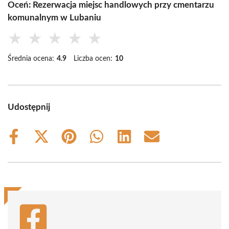
Oceń: Rezerwacja miejsc handlowych przy cmentarzu
komunalnym w Lubaniu
★
★
★
★
★
Średnia ocena:
4.9
Liczba ocen:
10
Udostępnij
Share
Share
Share
Share
Share
Share
on
on
on
on
on
on
Facebook
X
Pinterest
WhatsApp
LinkedIn
Email
(Twitter)