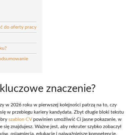
ć do oferty pracy
ku?
Podsumowanie
kluczowe znaczenie?
y w 2026 roku w pierwszej kolejności patrzą na to, czy
ię w przebiegu kariery kandydata. Zbyt długie bloki tekstu
obry
szablon CV
powinien umożliwić Ci jasne pokazanie, w
nie się znajdujesz. Ważne jest, aby rekruter szybko zobaczył
ów, osiągnięcia, edukację i najważniejsze kompetencje.