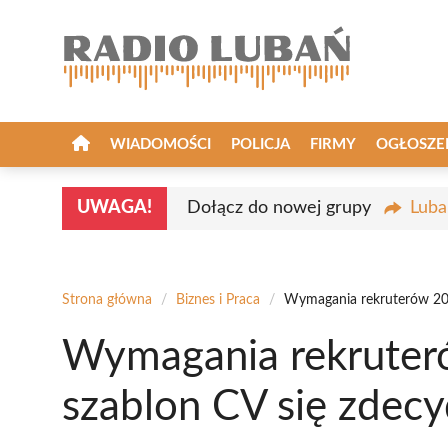
Przejdź
do
treści
WIADOMOŚCI
POLICJA
FIRMY
OGŁOSZE
UWAGA!
Dołącz do nowej grupy
Luba
Strona główna
/
Biznes i Praca
/
Wymagania rekruterów 202
Wymagania rekruteró
szablon CV się zdec