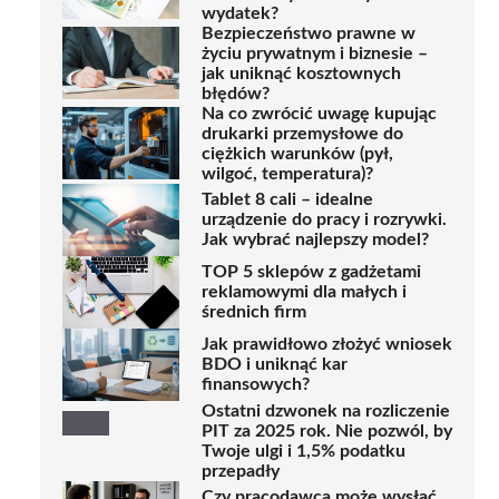
wydatek?
Bezpieczeństwo prawne w
życiu prywatnym i biznesie –
jak uniknąć kosztownych
błędów?
Na co zwrócić uwagę kupując
drukarki przemysłowe do
ciężkich warunków (pył,
wilgoć, temperatura)?
Tablet 8 cali – idealne
urządzenie do pracy i rozrywki.
Jak wybrać najlepszy model?
TOP 5 sklepów z gadżetami
reklamowymi dla małych i
średnich firm
Jak prawidłowo złożyć wniosek
BDO i uniknąć kar
finansowych?
Ostatni dzwonek na rozliczenie
PIT za 2025 rok. Nie pozwól, by
Twoje ulgi i 1,5% podatku
przepadły
Czy pracodawca może wysłać