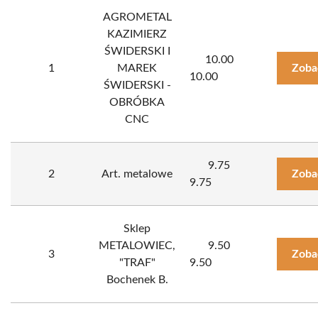
AGROMETAL
KAZIMIERZ
ŚWIDERSKI I
10.00
1
MAREK
Zoba
10.00
ŚWIDERSKI -
OBRÓBKA
CNC
9.75
2
Art. metalowe
Zoba
9.75
Sklep
METALOWIEC,
9.50
3
Zoba
"TRAF"
9.50
Bochenek B.