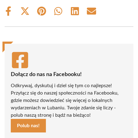
Share
Share
Share
Share
Share
Share
on
on
on
on
on
on
Facebook
X
Pinterest
WhatsApp
LinkedIn
Email
(Twitter)
Dołącz do nas na Facebooku!
Odkrywaj, dyskutuj i dziel się tym co najlepsze!
Przyłącz się do naszej społeczności na Facebooku,
gdzie możesz dowiedzieć się więcej o lokalnych
wydarzeniach w Lubaniu. Twoje zdanie się liczy -
polub naszą stronę i bądź na bieżąco!
Polub nas!