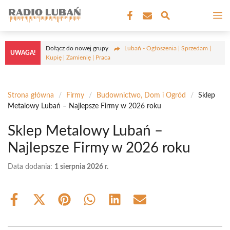
Przejdź
M
do
treści
Dołącz do nowej grupy
Lubań - Ogłoszenia | Sprzedam |
UWAGA!
Kupię | Zamienię | Praca
Strona główna
/
Firmy
/
Budownictwo, Dom i Ogród
/
Sklep
Metalowy Lubań – Najlepsze Firmy w 2026 roku
Sklep Metalowy Lubań –
Najlepsze Firmy w 2026 roku
Data dodania:
1 sierpnia 2026 r.
Share
Share
Share
Share
Share
Share
on
on
on
on
on
on
Facebook
X
Pinterest
WhatsApp
LinkedIn
Email
(Twitter)