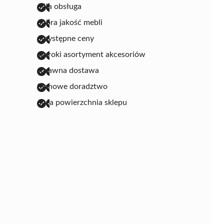
miła obsługa
dobra jakość mebli
przystępne ceny
szeroki asortyment akcesoriów
sprawna dostawa
fachowe doradztwo
duża powierzchnia sklepu