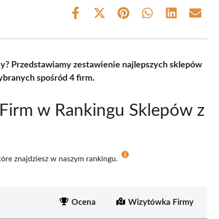
Share
Share
Share
Share
Share
Share
on
on
on
on
on
on
Facebook
X
Pinterest
WhatsApp
LinkedIn
Email
(Twitter)
y? Przedstawiamy zestawienie najlepszych sklepów
branych spośród 4 firm.
Firm w Rankingu Sklepów z
które znajdziesz w naszym rankingu.
Ocena
Wizytówka Firmy