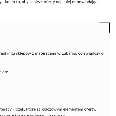
ystko po to, aby znaleźć oferty najlepiej odpowiadające
rankingu sklepów z materacami w Lubaniu, co świadczy o
e do:
eracy i łóżek, które są kluczowym elementem oferty.
oraz ekoskórę sprzedawaną na metry.