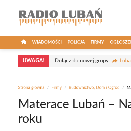
Przejdź
do
treści
WIADOMOŚCI
POLICJA
FIRMY
OGŁOSZE
UWAGA!
Dołącz do nowej grupy
Luba
Strona główna
/
Firmy
/
Budownictwo, Dom i Ogród
/
Ma
Materace Lubań – Na
roku