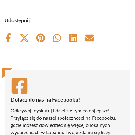
Udostępnij
Share
Share
Share
Share
Share
Share
on
on
on
on
on
on
Facebook
X
Pinterest
WhatsApp
LinkedIn
Email
(Twitter)
Dołącz do nas na Facebooku!
Odkrywaj, dyskutuj i dziel się tym co najlepsze!
Przyłącz się do naszej społeczności na Facebooku,
gdzie możesz dowiedzieć się więcej o lokalnych
wydarzeniach w Lubaniu. Twoje zdanie się liczy -