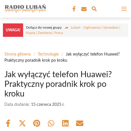
Przejdź
M
do
treści
Dołącz do nowej grupy
Lubań - Ogłoszenia | Sprzedam |
UWAGA!
Kupię | Zamienię | Praca
Strona główna
/
Technologie
/
Jak wyłączyć telefon Huawei?
Praktyczny poradnik krok po kroku
Jak wyłączyć telefon Huawei?
Praktyczny poradnik krok po
kroku
Data dodania:
15 czerwca 2025 r.
Share
Share
Share
Share
Share
Share
on
on
on
on
on
on