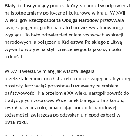
Biały
, to fascynujący proces, który zachodził w odpowiedzi
na istotne zmiany polityczne i kulturowe w kraju. W XVII
wieku, gdy
Rzeczpospolita Obojga Narodów
przeżywała
swoje apogeum, godło nabrało bardziej wyrafinowanego
wyglądu. To było odzwierciedleniem rosnących aspiracji
narodowych, a połączenie
Królestwa Polskiego
z Litwą
wywarło wpływ na styl i znaczenie godła jako symbolu
jedności.
W XVIII wieku, w miarę jak władza ulegała
przekształceniom, orzeł stracił nieco ze swojej heraldycznej
prostoty, lecz wciąż pozostawał uznawany za emblem
państwowości. Na przełomie XX wieku nastąpił powrót do
tradycyjnych wzorców. Wizerunek białego orła z koroną
zyskał na znaczeniu, umacniając poczucie narodowej
tożsamości, zwłaszcza po odzyskaniu niepodległości w
1918 roku
.