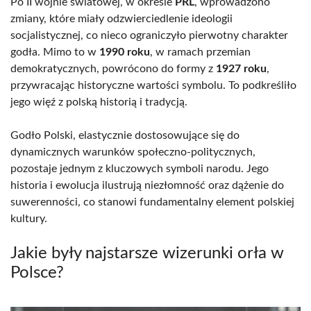
Po II wojnie światowej, w okresie
PRL
, wprowadzono
zmiany, które miały odzwierciedlenie ideologii
socjalistycznej, co nieco ograniczyło pierwotny charakter
godła. Mimo to w
1990 roku
, w ramach przemian
demokratycznych, powrócono do formy z
1927 roku
,
przywracając historyczne wartości symbolu. To podkreśliło
jego więź z polską historią i tradycją.
Godło Polski, elastycznie dostosowujące się do
dynamicznych warunków społeczno-politycznych,
pozostaje jednym z kluczowych symboli narodu. Jego
historia i ewolucja ilustrują niezłomność oraz dążenie do
suwerenności, co stanowi fundamentalny element polskiej
kultury.
Jakie były najstarsze wizerunki orła w
Polsce?