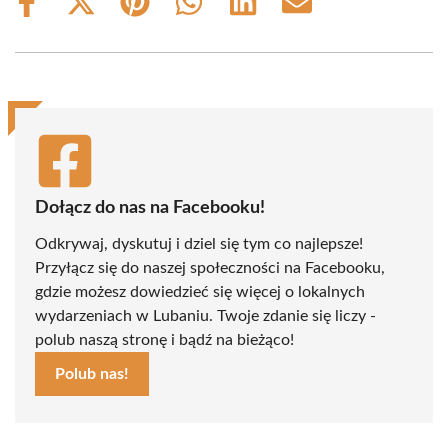
Share
Share
Share
Share
Share
Share
on
on
on
on
on
on
Facebook
X
Pinterest
WhatsApp
LinkedIn
Email
(Twitter)
Dołącz do nas na Facebooku!
Odkrywaj, dyskutuj i dziel się tym co najlepsze!
Przyłącz się do naszej społeczności na Facebooku,
gdzie możesz dowiedzieć się więcej o lokalnych
wydarzeniach w Lubaniu. Twoje zdanie się liczy -
polub naszą stronę i bądź na bieżąco!
Polub nas!