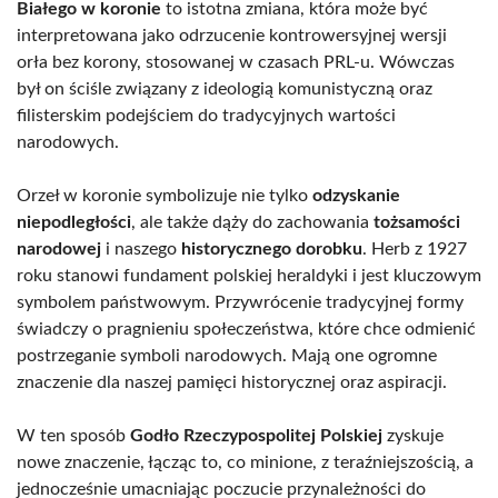
Białego w koronie
to istotna zmiana, która może być
interpretowana jako odrzucenie kontrowersyjnej wersji
orła bez korony, stosowanej w czasach PRL-u. Wówczas
był on ściśle związany z ideologią komunistyczną oraz
filisterskim podejściem do tradycyjnych wartości
narodowych.
Orzeł w koronie symbolizuje nie tylko
odzyskanie
niepodległości
, ale także dąży do zachowania
tożsamości
narodowej
i naszego
historycznego dorobku
. Herb z 1927
roku stanowi fundament polskiej heraldyki i jest kluczowym
symbolem państwowym. Przywrócenie tradycyjnej formy
świadczy o pragnieniu społeczeństwa, które chce odmienić
postrzeganie symboli narodowych. Mają one ogromne
znaczenie dla naszej pamięci historycznej oraz aspiracji.
W ten sposób
Godło Rzeczypospolitej Polskiej
zyskuje
nowe znaczenie, łącząc to, co minione, z teraźniejszością, a
jednocześnie umacniając poczucie przynależności do