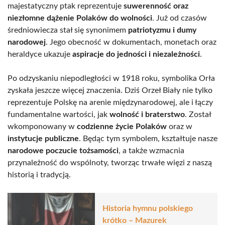
majestatyczny ptak reprezentuje
suwerenność oraz
niezłomne dążenie Polaków do wolności
. Już od czasów
średniowiecza stał się synonimem
patriotyzmu i dumy
narodowej
. Jego obecność w dokumentach, monetach oraz
heraldyce ukazuje
aspiracje do jedności i niezależności
.
Po odzyskaniu niepodległości w 1918 roku, symbolika Orła
zyskała jeszcze więcej znaczenia. Dziś Orzeł Biały nie tylko
reprezentuje Polskę na arenie międzynarodowej, ale i łączy
fundamentalne wartości, jak
wolność i braterstwo
. Został
wkomponowany w
codzienne życie Polaków
oraz w
instytucje publiczne
. Będąc tym symbolem, kształtuje nasze
narodowe poczucie tożsamości
, a także wzmacnia
przynależność do wspólnoty, tworząc trwałe więzi z naszą
historią i tradycją.
Historia hymnu polskiego
krótko – Mazurek