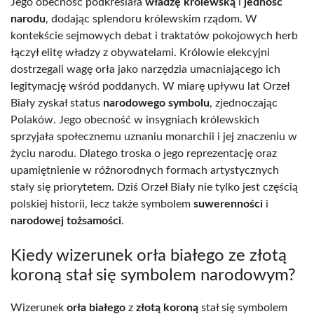
Jego obecność podkreślała
władzę królewską
i
jedność
narodu
, dodając splendoru królewskim rządom. W
kontekście sejmowych debat i traktatów pokojowych herb
łączył elitę władzy z obywatelami. Królowie elekcyjni
dostrzegali wagę orła jako narzędzia umacniającego ich
legitymację wśród poddanych. W miarę upływu lat Orzeł
Biały zyskał status
narodowego symbolu
, zjednoczając
Polaków. Jego obecność w insygniach królewskich
sprzyjała społecznemu uznaniu monarchii i jej znaczeniu w
życiu narodu. Dlatego troska o jego reprezentację oraz
upamiętnienie w różnorodnych formach artystycznych
stały się priorytetem. Dziś Orzeł Biały nie tylko jest częścią
polskiej historii, lecz także symbolem
suwerenności
i
narodowej tożsamości
.
Kiedy wizerunek orła białego ze złotą
koroną stał się symbolem narodowym?
Wizerunek
orła białego
z
złotą koroną
stał się symbolem