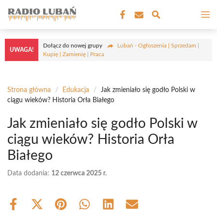
Przejdź
M
do
treści
Dołącz do nowej grupy
Lubań - Ogłoszenia | Sprzedam |
UWAGA!
Kupię | Zamienię | Praca
Strona główna
/
Edukacja
/
Jak zmieniało się godło Polski w
ciągu wieków? Historia Orła Białego
Jak zmieniało się godło Polski w
ciągu wieków? Historia Orła
Białego
Data dodania:
12 czerwca 2025 r.
Share
Share
Share
Share
Share
Share
on
on
on
on
on
on