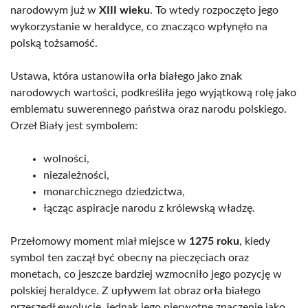
narodowym już w
XIII wieku
. To wtedy rozpoczęto jego
wykorzystanie w heraldyce, co znacząco wpłynęło na
polską tożsamość.
Ustawa, która ustanowiła orła białego jako znak
narodowych wartości, podkreśliła jego wyjątkową rolę jako
emblematu suwerennego państwa oraz narodu polskiego.
Orzeł Biały jest symbolem:
wolności,
niezależności,
monarchicznego dziedzictwa,
łącząc aspiracje narodu z królewską władzę.
Przełomowy moment miał miejsce w
1275 roku
, kiedy
symbol ten zaczął być obecny na pieczęciach oraz
monetach, co jeszcze bardziej wzmocniło jego pozycję w
polskiej heraldyce. Z upływem lat obraz orła białego
przeszedł ewolucję, jednak jego pierwotne znaczenie jako