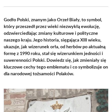
Facebook
X
Pinterest
WhatsApp
LinkedIn
Email
(Twitter)
Godło Polski, znanym jako Orzeł Biały, to symbol,
który przeszedł przez wieki niezwykłą ewolucję,
odzwierciedlając zmiany kulturowe i polityczne
naszego kraju. Jego historia, sięgająca XIII wieku,
ukazuje, jak wizerunek orła, od herbów po aktualną
formę z 1990 roku, stał się wizerunkiem jedności i
suwerenności Polski. Dowiedz się, jak zmieniały się
kluczowe cechy tego emblematu i co symbolizuje on
dla narodowej tożsamości Polaków.