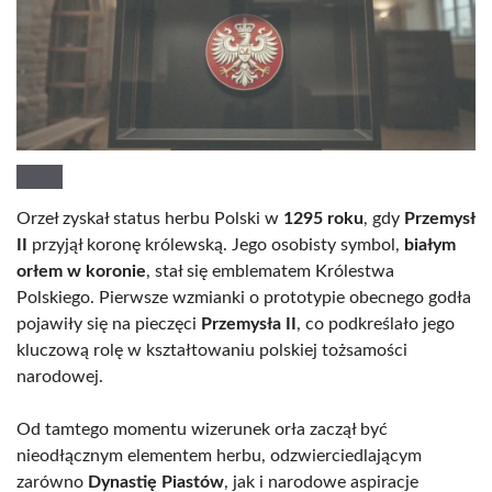
Orzeł zyskał status herbu Polski w
1295 roku
, gdy
Przemysł
II
przyjął koronę królewską. Jego osobisty symbol,
białym
orłem w koronie
, stał się emblematem Królestwa
Polskiego. Pierwsze wzmianki o prototypie obecnego godła
pojawiły się na pieczęci
Przemysła II
, co podkreślało jego
kluczową rolę w kształtowaniu polskiej tożsamości
narodowej.
Od tamtego momentu wizerunek orła zaczął być
nieodłącznym elementem herbu, odzwierciedlającym
zarówno
Dynastię Piastów
, jak i narodowe aspiracje