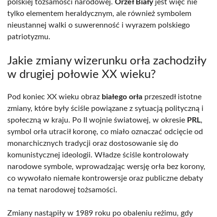
polskiej tożsamości narodowej.
Orzeł Biały
jest więc nie
tylko elementem heraldycznym, ale również symbolem
nieustannej walki o suwerenność i wyrazem polskiego
patriotyzmu.
Jakie zmiany wizerunku orła zachodziły
w drugiej połowie XX wieku?
Pod koniec XX wieku obraz
białego orła
przeszedł istotne
zmiany, które były ściśle powiązane z sytuacją polityczną i
społeczną w kraju. Po II wojnie światowej, w okresie
PRL
,
symbol orła utracił koronę, co miało oznaczać odcięcie od
monarchicznych tradycji oraz dostosowanie się do
komunistycznej ideologii. Władze ściśle kontrolowały
narodowe symbole, wprowadzając wersję orła bez korony,
co wywołało niemałe kontrowersje oraz publiczne debaty
na temat narodowej tożsamości.
Zmiany nastąpiły w 1989 roku po obaleniu reżimu, gdy