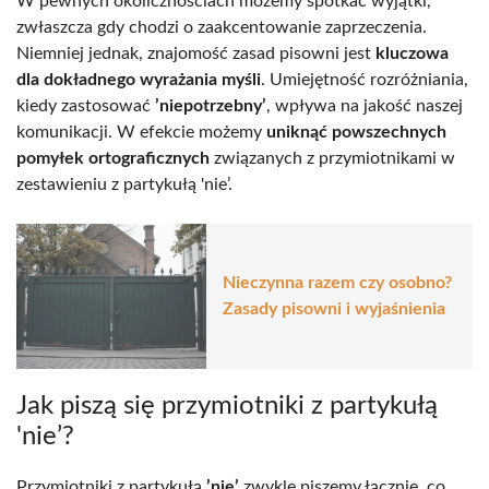
W pewnych okolicznościach możemy spotkać wyjątki,
zwłaszcza gdy chodzi o zaakcentowanie zaprzeczenia.
Niemniej jednak, znajomość zasad pisowni jest
kluczowa
dla dokładnego wyrażania myśli
. Umiejętność rozróżniania,
kiedy zastosować
’niepotrzebny’
, wpływa na jakość naszej
komunikacji. W efekcie możemy
uniknąć powszechnych
pomyłek ortograficznych
związanych z przymiotnikami w
zestawieniu z partykułą 'nie’.
Nieczynna razem czy osobno?
Zasady pisowni i wyjaśnienia
Jak piszą się przymiotniki z partykułą
'nie’?
Przymiotniki z partykułą
’nie’
zwykle piszemy łącznie, co