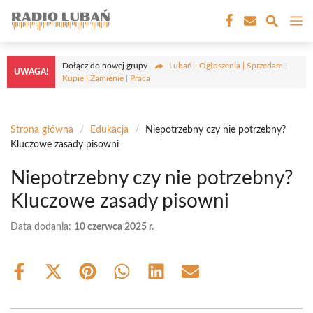
Przejdź
M
do
treści
Dołącz do nowej grupy
Lubań - Ogłoszenia | Sprzedam |
UWAGA!
Kupię | Zamienię | Praca
Strona główna
/
Edukacja
/
Niepotrzebny czy nie potrzebny?
Kluczowe zasady pisowni
Niepotrzebny czy nie potrzebny?
Kluczowe zasady pisowni
Data dodania:
10 czerwca 2025 r.
Share
Share
Share
Share
Share
Share
on
on
on
on
on
on
Facebook
X
Pinterest
WhatsApp
LinkedIn
Email
(Twitter)