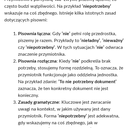
często budzi wątpliwości. Na przykład
’niepotrzebny’
wskazuje na coś zbędnego. Istnieje kilka istotnych zasad
dotyczących pisowni:
Pisownia łączna
: Gdy
’nie’
pełni rolę przedrostka,
piszemy je razem. Przykłady to
’nieładny’
,
’nieważny’
czy
’niepotrzebny’
. W tych sytuacjach
’nie’
odwraca
znaczenie przymiotnika.
Pisownia rozłączna
: Kiedy
’nie’
podkreśla brak
potrzeby, stosujemy formę rozdzielną. To oznacza, że
przymiotnik funkcjonuje jako oddzielna jednostka.
Na przykład zdanie:
’To nie potrzebny dokument’
zaznacza, że ten konkretny dokument nie jest
konieczny.
Zasady gramatyczne
: Kluczowe jest zwracanie
uwagi na kontekst, w jakim używany jest dany
przymiotnik. Forma
’niepotrzebny’
jest adekwatna,
gdy wskazujemy na coś zbędnego, jak w