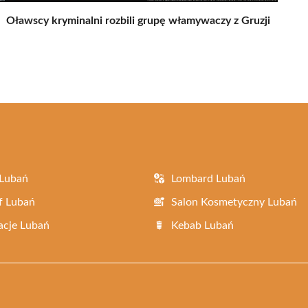
Oławscy kryminalni rozbili grupę włamywaczy z Gruzji
 Lubań
Lombard Lubań
f Lubań
Salon Kosmetyczny Lubań
acje Lubań
Kebab Lubań