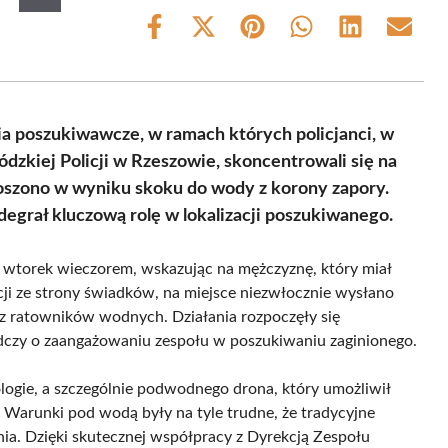
Share
Share
Share
Share
Share
Share
on
on
on
on
on
on
Facebook
X
Pinterest
WhatsApp
LinkedIn
Email
(Twitter)
ia poszukiwawcze, w ramach których policjanci, w
zkiej Policji w Rzeszowie, skoncentrowali się na
łoszono w wyniku skoku do wody z korony zapory.
egrał kluczową rolę w lokalizacji poszukiwanego.
e wtorek wieczorem, wskazując na mężczyznę, który miał
cji ze strony świadków, na miejsce niezwłocznie wysłano
z ratowników wodnych. Działania rozpoczęły się
adczy o zaangażowaniu zespołu w poszukiwaniu zaginionego.
ogie, a szczególnie podwodnego drona, który umożliwił
. Warunki pod wodą były na tyle trudne, że tradycyjne
a. Dzięki skutecznej współpracy z Dyrekcją Zespołu