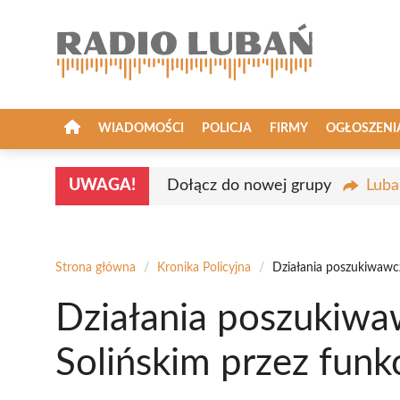
Przejdź
do
treści
WIADOMOŚCI
POLICJA
FIRMY
OGŁOSZENI
UWAGA!
Dołącz do nowej grupy
Luba
Strona główna
/
Kronika Policyjna
/
Działania poszukiwawcze
Działania poszukiwa
Solińskim przez funkc