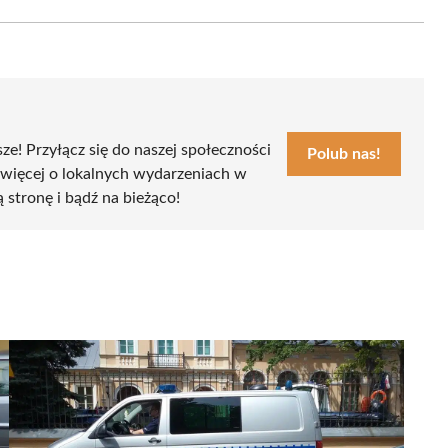
Email
sze! Przyłącz się do naszej społeczności
Polub nas!
 więcej o lokalnych wydarzeniach w
ą stronę i bądź na bieżąco!