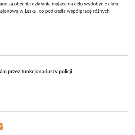
 są obecnie działania mające na celu wydobycie ciała.
 Rejonową w Lesku, co podkreśla współpracę różnych
m przez funkcjonariuszy policji
Share
on