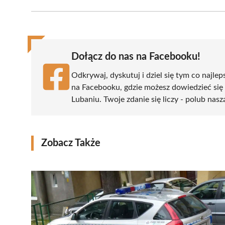
Facebook
X
Pinterest
WhatsApp
LinkedIn
(Twitter)
Dołącz do nas na Facebooku!
Odkrywaj, dyskutuj i dziel się tym co najlep
na Facebooku, gdzie możesz dowiedzieć się
Lubaniu. Twoje zdanie się liczy - polub nasz
Zobacz Także