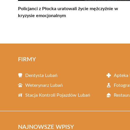
Policjanci z Płocka uratowali życie mężczyźnie w
kryzysie emocjonalnym
FIRMY
Dentysta Lubań
Apteka
Weterynarz Lubań
Fotogra
Stacja Kontroli Pojazdów Lubań
Restaur
NAJNOWSZE WPISY