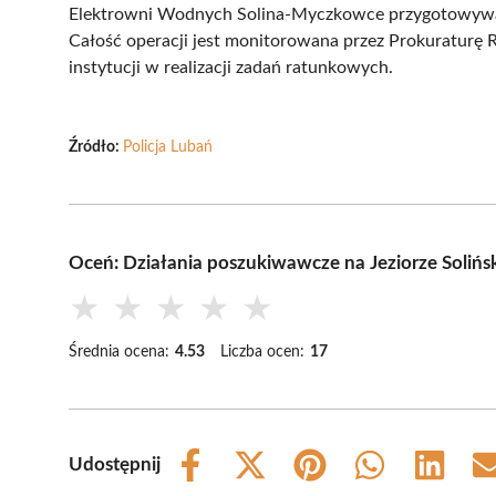
Elektrowni Wodnych Solina-Myczkowce przygotowywane
Całość operacji jest monitorowana przez Prokuraturę
instytucji w realizacji zadań ratunkowych.
Źródło:
Policja Lubań
Oceń: Działania poszukiwawcze na Jeziorze Soliński
★
★
★
★
★
Średnia ocena:
4.53
Liczba ocen:
17
Udostępnij
Share
Share
Share
Share
Share
on
on
on
on
on