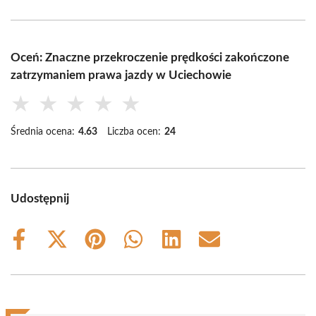
Oceń: Znaczne przekroczenie prędkości zakończone
zatrzymaniem prawa jazdy w Uciechowie
★
★
★
★
★
Średnia ocena:
4.63
Liczba ocen:
24
Udostępnij
Share
Share
Share
Share
Share
Share
on
on
on
on
on
on
Facebook
X
Pinterest
WhatsApp
LinkedIn
Email
(Twitter)