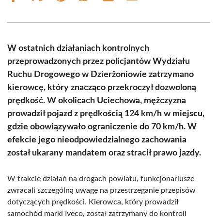
on
on
on
on
on
on
Facebook
X
Pinterest
WhatsApp
LinkedIn
Email
(Twitter)
W ostatnich działaniach kontrolnych
przeprowadzonych przez policjantów Wydziału
Ruchu Drogowego w Dzierżoniowie zatrzymano
kierowcę, który znacząco przekroczył dozwoloną
prędkość. W okolicach Uciechowa, mężczyzna
prowadził pojazd z prędkością 124 km/h w miejscu,
gdzie obowiązywało ograniczenie do 70 km/h. W
efekcie jego nieodpowiedzialnego zachowania
został ukarany mandatem oraz stracił prawo jazdy.
W trakcie działań na drogach powiatu, funkcjonariusze
zwracali szczególną uwagę na przestrzeganie przepisów
dotyczących prędkości. Kierowca, który prowadził
samochód marki Iveco, został zatrzymany do kontroli