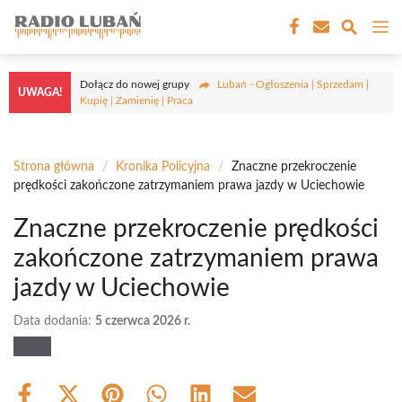
Przejdź
M
do
treści
Dołącz do nowej grupy
Lubań - Ogłoszenia | Sprzedam |
UWAGA!
Kupię | Zamienię | Praca
Strona główna
/
Kronika Policyjna
/
Znaczne przekroczenie
prędkości zakończone zatrzymaniem prawa jazdy w Uciechowie
Znaczne przekroczenie prędkości
zakończone zatrzymaniem prawa
jazdy w Uciechowie
Data dodania:
5 czerwca 2026 r.
Share
Share
Share
Share
Share
Share