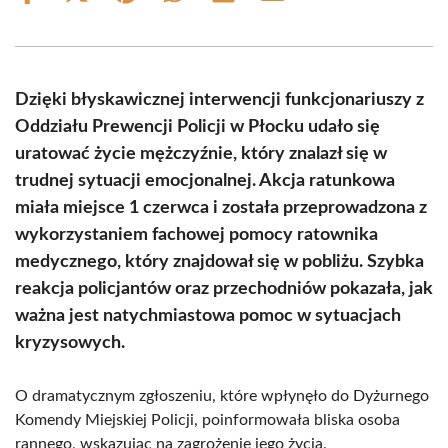
on
on
on
on
on
on
Facebook
X
Pinterest
WhatsApp
LinkedIn
Email
(Twitter)
Dzięki błyskawicznej interwencji funkcjonariuszy z
Oddziału Prewencji Policji w Płocku udało się
uratować życie mężczyźnie, który znalazł się w
trudnej sytuacji emocjonalnej. Akcja ratunkowa
miała miejsce 1 czerwca i została przeprowadzona z
wykorzystaniem fachowej pomocy ratownika
medycznego, który znajdował się w pobliżu. Szybka
reakcja policjantów oraz przechodniów pokazała, jak
ważna jest natychmiastowa pomoc w sytuacjach
kryzysowych.
O dramatycznym zgłoszeniu, które wpłynęło do Dyżurnego
Komendy Miejskiej Policji, poinformowała bliska osoba
rannego, wskazując na zagrożenie jego życia.