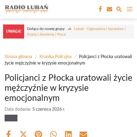
Przejdź
M
do
treści
Dołącz do nowej grupy
Lubań - Ogłoszenia | Sprzedam |
UWAGA!
Kupię | Zamienię | Praca
Strona główna
/
Kronika Policyjna
/
Policjanci z Płocka uratowali
życie mężczyźnie w kryzysie emocjonalnym
Policjanci z Płocka uratowali życie
mężczyźnie w kryzysie
emocjonalnym
Data dodania:
5 czerwca 2026 r.
Share
Share
Share
Share
Share
Share