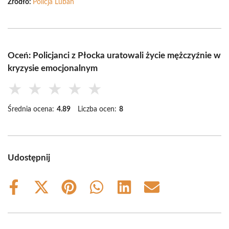
Źródło:
Policja Lubań
Oceń: Policjanci z Płocka uratowali życie mężczyźnie w
kryzysie emocjonalnym
★
★
★
★
★
Średnia ocena:
4.89
Liczba ocen:
8
Udostępnij
Share
Share
Share
Share
Share
Share
on
on
on
on
on
on
Facebook
X
Pinterest
WhatsApp
LinkedIn
Email
(Twitter)