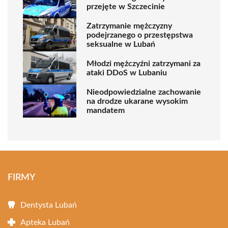
przejęte w Szczecinie
Zatrzymanie mężczyzny
podejrzanego o przestępstwa
seksualne w Lubań
Młodzi mężczyźni zatrzymani za
ataki DDoS w Lubaniu
Nieodpowiedzialne zachowanie
na drodze ukarane wysokim
mandatem
FIRMY
Dentysta Lubań
Apteka Lubań