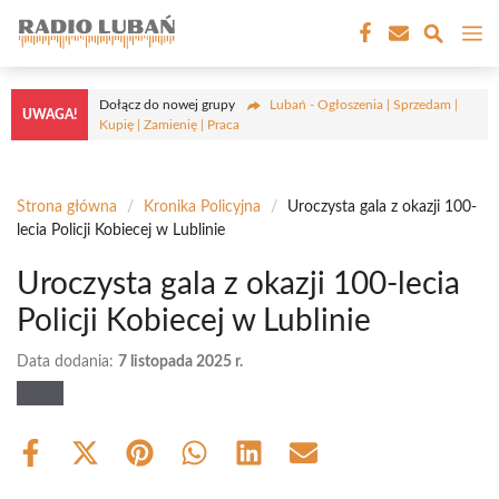
Przejdź
M
do
treści
Dołącz do nowej grupy
Lubań - Ogłoszenia | Sprzedam |
UWAGA!
Kupię | Zamienię | Praca
Strona główna
/
Kronika Policyjna
/
Uroczysta gala z okazji 100-
lecia Policji Kobiecej w Lublinie
Uroczysta gala z okazji 100-lecia
Policji Kobiecej w Lublinie
Data dodania:
7 listopada 2025 r.
Share
Share
Share
Share
Share
Share
on
on
on
on
on
on
Facebook
X
Pinterest
WhatsApp
LinkedIn
Email