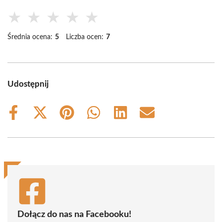
★
★
★
★
★
Średnia ocena:
5
Liczba ocen:
7
Udostępnij
Share
Share
Share
Share
Share
Share
on
on
on
on
on
on
Facebook
X
Pinterest
WhatsApp
LinkedIn
Email
(Twitter)
Dołącz do nas na Facebooku!