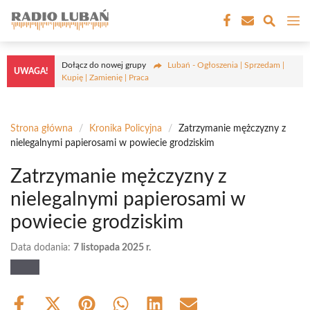
Przejdź
M
do
treści
Dołącz do nowej grupy
Lubań - Ogłoszenia | Sprzedam |
UWAGA!
Kupię | Zamienię | Praca
Strona główna
/
Kronika Policyjna
/
Zatrzymanie mężczyzny z
nielegalnymi papierosami w powiecie grodziskim
Zatrzymanie mężczyzny z
nielegalnymi papierosami w
powiecie grodziskim
Data dodania:
7 listopada 2025 r.
Share
Share
Share
Share
Share
Share