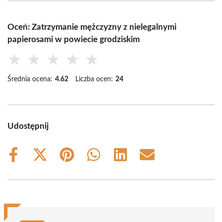
Oceń: Zatrzymanie mężczyzny z nielegalnymi
papierosami w powiecie grodziskim
★
★
★
★
★
Średnia ocena:
4.62
Liczba ocen:
24
Udostępnij
Share
Share
Share
Share
Share
Share
on
on
on
on
on
on
Facebook
X
Pinterest
WhatsApp
LinkedIn
Email
(Twitter)