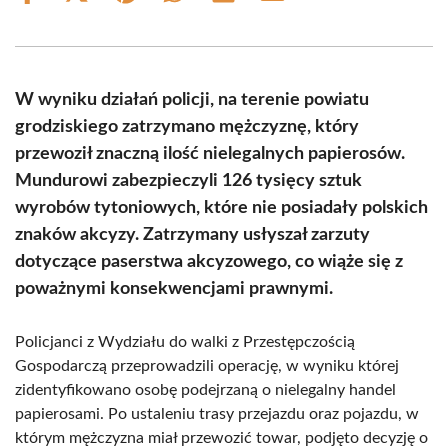
on
on
on
on
on
on
Facebook
X
Pinterest
WhatsApp
LinkedIn
Email
(Twitter)
W wyniku działań policji, na terenie powiatu
grodziskiego zatrzymano mężczyznę, który
przewoził znaczną ilość nielegalnych papierosów.
Mundurowi zabezpieczyli 126 tysięcy sztuk
wyrobów tytoniowych, które nie posiadały polskich
znaków akcyzy. Zatrzymany usłyszał zarzuty
dotyczące paserstwa akcyzowego, co wiąże się z
poważnymi konsekwencjami prawnymi.
Policjanci z Wydziału do walki z Przestępczością
Gospodarczą przeprowadzili operację, w wyniku której
zidentyfikowano osobę podejrzaną o nielegalny handel
papierosami. Po ustaleniu trasy przejazdu oraz pojazdu, w
którym mężczyzna miał przewozić towar, podjęto decyzję o