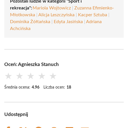
Pozostali ludzie w kategorii "Sport i
rekreacja":
Mariola Wojtowicz
|
Zuzanna Efimienko-
Młotkowska
|
Alicja Leszczyńska
|
Kacper Sztuba
|
Dominika Żółtańska
|
Edyta Jasińska
|
Adriana
Achcińska
Oceń: Agnieszka Stanuch
★
★
★
★
★
Średnia ocena:
4.96
Liczba ocen:
18
Udostępnij