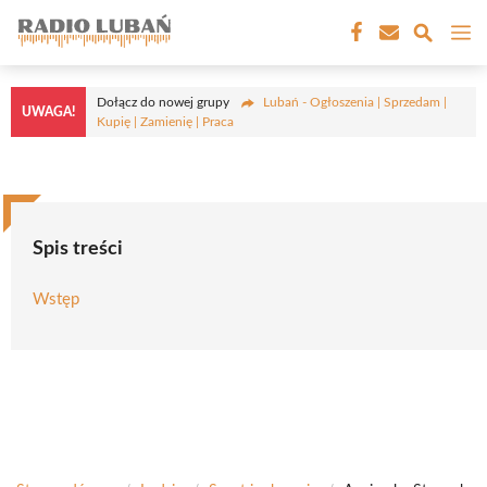
Przejdź
M
do
treści
Dołącz do nowej grupy
Lubań - Ogłoszenia | Sprzedam |
UWAGA!
Kupię | Zamienię | Praca
Spis treści
Wstęp