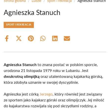
Strona główna
/
Ludzie
/
Sport i rekreacja
/
Agnieszka Stanuch
Agnieszka Stanuch
SPORT I REKREACJA
Share
Share
Share
Share
Share
Share
on
on
on
on
on
on
Facebook
X
Pinterest
WhatsApp
LinkedIn
Email
(Twitter)
Agnieszka Stanuch
to znana postać w polskim sporcie,
urodzona 21 listopada 1979 roku w Lubaniu. Jest
dwukrotną olimpijką
oraz utalentowaną kajakarką górską,
która zdobyła uznanie w swojej dyscyplinie.
Agnieszka jest córką
Jerzego
, który również jest związany
ze sportem jako kajakarz górski oraz olimpijczyk. Jej miłość
do kajakarstwa rozwijała się pod skrzydłami rodziny, a