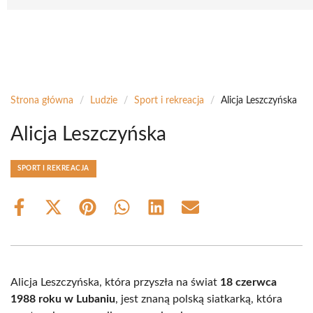
Strona główna
/
Ludzie
/
Sport i rekreacja
/
Alicja Leszczyńska
Alicja Leszczyńska
SPORT I REKREACJA
Share
Share
Share
Share
Share
Share
on
on
on
on
on
on
Facebook
X
Pinterest
WhatsApp
LinkedIn
Email
(Twitter)
Alicja Leszczyńska, która przyszła na świat
18 czerwca
1988 roku w Lubaniu
, jest znaną polską siatkarką, która