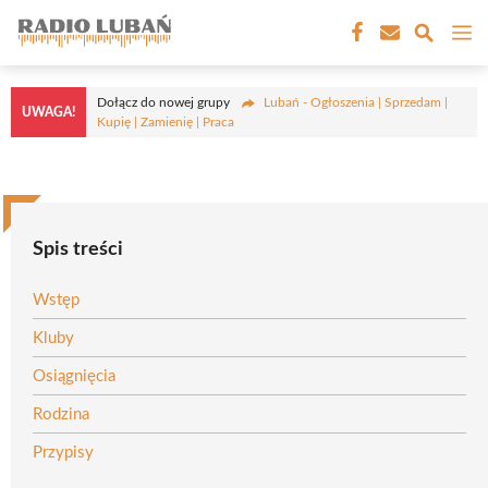
Przejdź
M
do
treści
Dołącz do nowej grupy
Lubań - Ogłoszenia | Sprzedam |
UWAGA!
Kupię | Zamienię | Praca
Spis treści
Wstęp
Kluby
Osiągnięcia
Rodzina
Przypisy