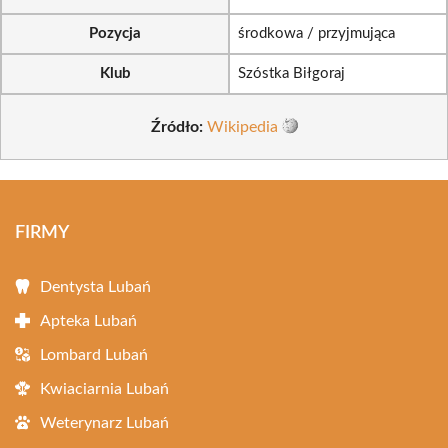
Pozycja
środkowa / przyjmująca
Klub
Szóstka Biłgoraj
Źródło:
Wikipedia
FIRMY
Dentysta Lubań
Apteka Lubań
Lombard Lubań
Kwiaciarnia Lubań
Weterynarz Lubań