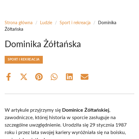
Strona główna
/
Ludzie
/
Sport i rekreacja
/
Dominika
Żółtańska
Dominika Żółtańska
SPORT I REKREACJA
Share
Share
Share
Share
Share
Share
on
on
on
on
on
on
Facebook
X
Pinterest
WhatsApp
LinkedIn
Email
(Twitter)
W artykule przyjrzymy się
Dominice Żółtańskiej
,
zawodniczce, której historia w sporcie zasługuje na
szczególne uwzględnienie. Urodziła się 29 stycznia 1987
roku i przez lata swojej kariery wyróżniała się na boisku,