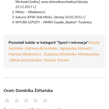
Wschodni [online], www.dziennikwschodni.pl [dostęp
22.11.2017 r.]
Mielec – Wiadomosci.
Sukcesy KPSK Stali Mielec. [dostęp 20.02.2012 r.]
WYGRA LEPSZY! – MMKS Gaudia „Budmel” Trzebnica.
Pozostali ludzie w kategorii "Sport i rekreacja":
Edyta
Jasińska
|
Adriana Achcińska
|
Agnieszka Stanuch
|
Mariola Wojtowicz
|
Zuzanna Efimienko-Młotkowska
|
Alicja Leszczyńska
|
Kacper Sztuba
Oceń: Dominika Żółtańska
★
★
★
★
★