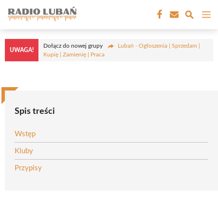
Przejdź
M
do
treści
Dołącz do nowej grupy
Lubań - Ogłoszenia | Sprzedam |
UWAGA!
Kupię | Zamienię | Praca
Spis treści
Wstęp
Kluby
Przypisy