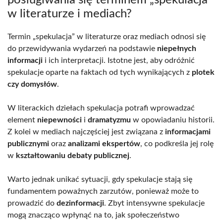
posługiwania się terminem „spekulacja”
w literaturze i mediach?
Termin „spekulacja” w literaturze oraz mediach odnosi się
do przewidywania wydarzeń na podstawie
niepełnych
informacji
i ich interpretacji. Istotne jest, aby odróżnić
spekulacje oparte na faktach od tych wynikających z
plotek
czy domysłów
.
W literackich dziełach spekulacja potrafi wprowadzać
element
niepewności
i
dramatyzmu
w opowiadaniu historii.
Z kolei w mediach najczęściej jest związana z
informacjami
publicznymi
oraz
analizami ekspertów
, co podkreśla jej rolę
w
kształtowaniu debaty publicznej
.
Warto jednak unikać sytuacji, gdy spekulacje stają się
fundamentem poważnych zarzutów, ponieważ może to
prowadzić do
dezinformacji
. Zbyt intensywne spekulacje
mogą znacząco wpłynąć na to, jak społeczeństwo