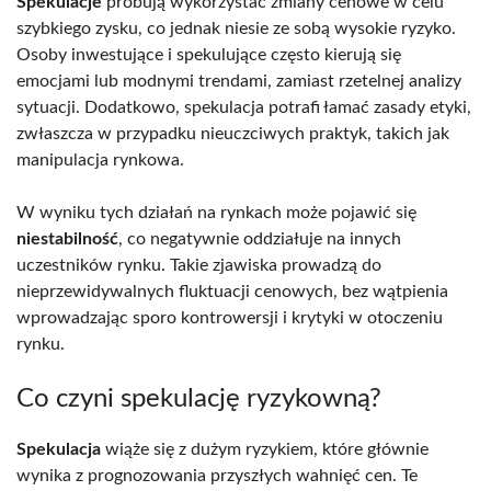
Spekulacje
próbują wykorzystać zmiany cenowe w celu
szybkiego zysku, co jednak niesie ze sobą wysokie ryzyko.
Osoby inwestujące i spekulujące często kierują się
emocjami lub modnymi trendami, zamiast rzetelnej analizy
sytuacji. Dodatkowo, spekulacja potrafi łamać zasady etyki,
zwłaszcza w przypadku nieuczciwych praktyk, takich jak
manipulacja rynkowa.
W wyniku tych działań na rynkach może pojawić się
niestabilność
, co negatywnie oddziałuje na innych
uczestników rynku. Takie zjawiska prowadzą do
nieprzewidywalnych fluktuacji cenowych, bez wątpienia
wprowadzając sporo kontrowersji i krytyki w otoczeniu
rynku.
Co czyni spekulację ryzykowną?
Spekulacja
wiąże się z dużym ryzykiem, które głównie
wynika z prognozowania przyszłych wahnięć cen. Te