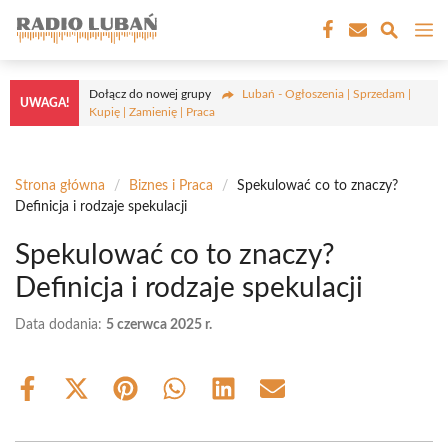
Przejdź
M
do
treści
Dołącz do nowej grupy
Lubań - Ogłoszenia | Sprzedam |
UWAGA!
Kupię | Zamienię | Praca
Strona główna
/
Biznes i Praca
/
Spekulować co to znaczy?
Definicja i rodzaje spekulacji
Spekulować co to znaczy?
Definicja i rodzaje spekulacji
Data dodania:
5 czerwca 2025 r.
Share
Share
Share
Share
Share
Share
on
on
on
on
on
on
Facebook
X
Pinterest
WhatsApp
LinkedIn
Email
(Twitter)