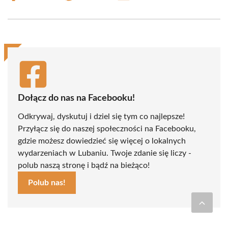
on
on
on
on
on
on
Facebook
X
Pinterest
WhatsApp
LinkedIn
Email
(Twitter)
Dołącz do nas na Facebooku!
Odkrywaj, dyskutuj i dziel się tym co najlepsze!
Przyłącz się do naszej społeczności na Facebooku,
gdzie możesz dowiedzieć się więcej o lokalnych
wydarzeniach w Lubaniu. Twoje zdanie się liczy -
polub naszą stronę i bądź na bieżąco!
Polub nas!