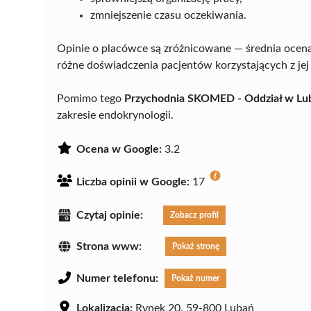
zmniejszenie czasu oczekiwania.
Opinie o placówce są zróżnicowane — średnia ocen
różne doświadczenia pacjentów korzystających z jej 
Pomimo tego
Przychodnia SKOMED - Oddział w Lu
zakresie endokrynologii.
Ocena w Google:
3.2
Liczba opinii w Google:
17
Czytaj opinie:
Zobacz profil
Strona www:
Pokaż stronę
Numer telefonu:
Pokaż numer
Lokalizacja:
Rynek 20, 59-800 Lubań