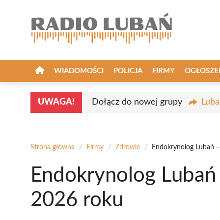
Przejdź
do
treści
WIADOMOŚCI
POLICJA
FIRMY
OGŁOSZE
UWAGA!
Dołącz do nowej grupy
Luba
Strona główna
/
Firmy
/
Zdrowie
/
Endokrynolog Lubań – 
Endokrynolog Lubań 
2026 roku