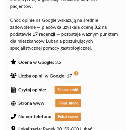
pacjentów.
Choć opinie na Google wskazują na średnie
zadowolenie — placówka uzyskała ocenę
3,2
na
podstawie
17 recenzji
— pozostaje ważnym punktem
dla mieszkańców Lubania poszukujących
specjalistycznej pomocy gastrologicznej.
Ocena w Google:
3.2
Liczba opinii w Google:
17
Czytaj opinie:
Zobacz profil
Strona www:
Pokaż stronę
Numer telefonu:
Pokaż numer
Lokalizacja:
Rynek 20, 59-800 Lubań