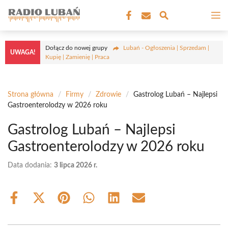
Przejdź
M
do
treści
Dołącz do nowej grupy
Lubań - Ogłoszenia | Sprzedam |
UWAGA!
Kupię | Zamienię | Praca
Strona główna
/
Firmy
/
Zdrowie
/
Gastrolog Lubań – Najlepsi
Gastroenterolodzy w 2026 roku
Gastrolog Lubań – Najlepsi
Gastroenterolodzy w 2026 roku
Data dodania:
3 lipca 2026 r.
Share
Share
Share
Share
Share
Share
on
on
on
on
on
on
Facebook
X
Pinterest
WhatsApp
LinkedIn
Email
(Twitter)