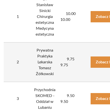
Stanisław
Sinicki
10.00
1
Chirurgia
Zobacz 
10.00
estetyczna
Medycyna
estetyczna
Prywatna
Praktyka
9.75
2
Lekarska
Zobacz 
9.75
Tomasz
Żółkowski
Przychodnia
SKOMED -
9.50
3
Zobacz 
Oddział w
9.50
Lubaniu