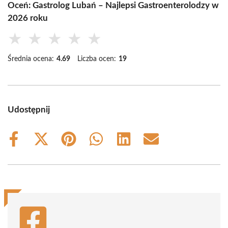
Oceń: Gastrolog Lubań – Najlepsi Gastroenterolodzy w
2026 roku
★
★
★
★
★
Średnia ocena:
4.69
Liczba ocen:
19
Udostępnij
Share
Share
Share
Share
Share
Share
on
on
on
on
on
on
Facebook
X
Pinterest
WhatsApp
LinkedIn
Email
(Twitter)