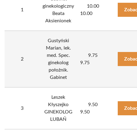
ginekologiczny
10.00
1
Zobac
Beata
10.00
Aksienionek
Gustyński
Marian, lek.
med. Spec.
9.75
2
Zobac
ginekolog
9.75
położnik.
Gabinet
Leszek
Kłyszejko
9.50
3
Zobac
GINEKOLOG
9.50
LUBAŃ