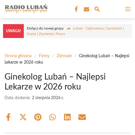
Przejdź
M
do
treści
Dołącz do nowej grupy
Lubań - Ogłoszenia | Sprzedam |
UWAGA!
Kupię | Zamienię | Praca
Strona główna
/
Firmy
/
Zdrowie
/
Ginekolog Lubań – Najlepsi
Lekarze w 2026 roku
Ginekolog Lubań – Najlepsi
Lekarze w 2026 roku
Data dodania:
2 sierpnia 2026 r.
Share
Share
Share
Share
Share
Share
on
on
on
on
on
on
Facebook
X
Pinterest
WhatsApp
LinkedIn
Email
(Twitter)