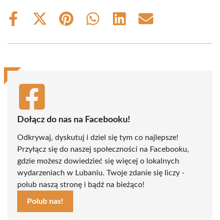
Share
Share
Share
Share
Share
Share
on
on
on
on
on
on
Facebook
X
Pinterest
WhatsApp
LinkedIn
Email
(Twitter)
Dołącz do nas na Facebooku!
Odkrywaj, dyskutuj i dziel się tym co najlepsze!
Przyłącz się do naszej społeczności na Facebooku,
gdzie możesz dowiedzieć się więcej o lokalnych
wydarzeniach w Lubaniu. Twoje zdanie się liczy -
polub naszą stronę i bądź na bieżąco!
Polub nas!