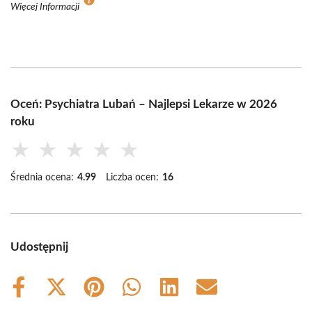
Więcej Informacji
Oceń: Psychiatra Lubań – Najlepsi Lekarze w 2026
roku
★
★
★
★
★
Średnia ocena:
4.99
Liczba ocen:
16
Udostępnij
Share
Share
Share
Share
Share
Share
on
on
on
on
on
on