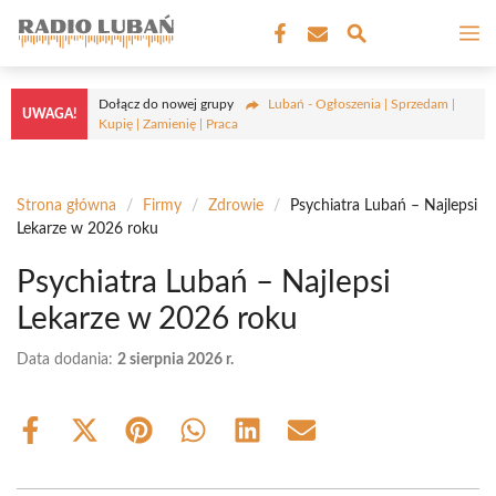
Przejdź
M
do
treści
Dołącz do nowej grupy
Lubań - Ogłoszenia | Sprzedam |
UWAGA!
Kupię | Zamienię | Praca
Strona główna
/
Firmy
/
Zdrowie
/
Psychiatra Lubań – Najlepsi
Lekarze w 2026 roku
Psychiatra Lubań – Najlepsi
Lekarze w 2026 roku
Data dodania:
2 sierpnia 2026 r.
Share
Share
Share
Share
Share
Share
on
on
on
on
on
on
Facebook
X
Pinterest
WhatsApp
LinkedIn
Email
(Twitter)