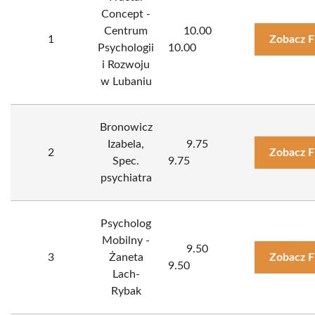
Concept -
Centrum
10.00
1
Zobacz F
Psychologii
10.00
i Rozwoju
w Lubaniu
Bronowicz
Izabela,
9.75
2
Zobacz F
Spec.
9.75
psychiatra
Psycholog
Mobilny -
9.50
3
Żaneta
Zobacz F
9.50
Lach-
Rybak