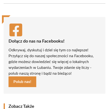
Facebook
X
Pinterest
WhatsApp
LinkedIn
Email
(Twitter)
Dołącz do nas na Facebooku!
Odkrywaj, dyskutuj i dziel się tym co najlepsze!
Przyłącz się do naszej społeczności na Facebooku,
gdzie możesz dowiedzieć się więcej o lokalnych
wydarzeniach w Lubaniu. Twoje zdanie się liczy -
polub naszą stronę i bądź na bieżąco!
Polub nas!
Zobacz Także