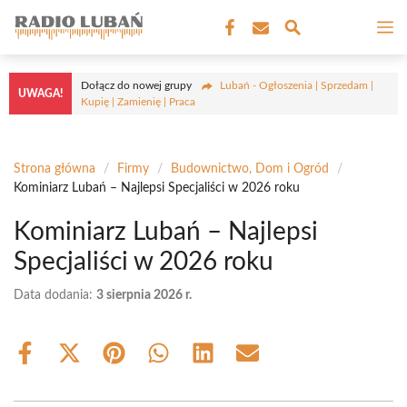
Przejdź
M
do
treści
Dołącz do nowej grupy
Lubań - Ogłoszenia | Sprzedam |
UWAGA!
Kupię | Zamienię | Praca
Strona główna
/
Firmy
/
Budownictwo, Dom i Ogród
/
Kominiarz Lubań – Najlepsi Specjaliści w 2026 roku
Kominiarz Lubań – Najlepsi
Specjaliści w 2026 roku
Data dodania:
3 sierpnia 2026 r.
Share
Share
Share
Share
Share
Share
on
on
on
on
on
on
Facebook
X
Pinterest
WhatsApp
LinkedIn
Email
(Twitter)