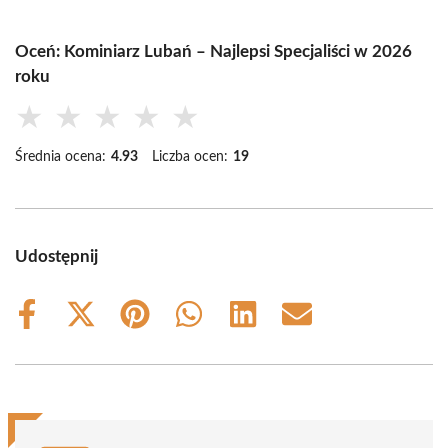
Oceń: Kominiarz Lubań – Najlepsi Specjaliści w 2026
roku
★
★
★
★
★
Średnia ocena:
4.93
Liczba ocen:
19
Udostępnij
Share
Share
Share
Share
Share
Share
on
on
on
on
on
on
Facebook
X
Pinterest
WhatsApp
LinkedIn
Email
(Twitter)