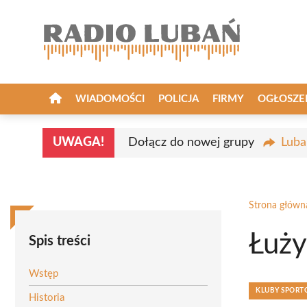
Przejdź
do
treści
WIADOMOŚCI
POLICJA
FIRMY
OGŁOSZE
UWAGA!
Dołącz do nowej grupy
Luba
Strona główn
Łuży
Spis treści
Wstęp
KLUBY SPOR
Historia