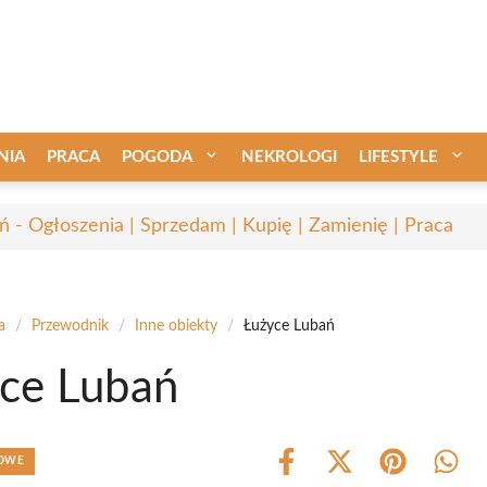
NIA
PRACA
POGODA
NEKROLOGI
LIFESTYLE
ń - Ogłoszenia | Sprzedam | Kupię | Zamienię | Praca
a
/
Przewodnik
/
Inne obiekty
/
Łużyce Lubań
ce Lubań
TOWE
Share
Share
Share
Shar
on
on
on
on