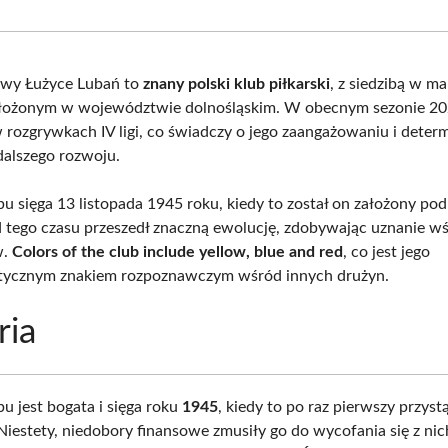
Facebook
X
Pinterest
What
(Twitter)
owy Łużyce Lubań to
znany polski klub piłkarski
, z siedzibą w 
ołożonym w województwie dolnośląskim. W obecnym sezonie 20
w rozgrywkach IV ligi, co świadczy o jego zaangażowaniu i deter
dalszego rozwoju.
ubu sięga 13 listopada 1945 roku, kiedy to został on założony p
 tego czasu przeszedł znaczną ewolucję, zdobywając uznanie w
w.
Colors of the club include yellow, blue and red
, co jest jego
stycznym znakiem rozpoznawczym wśród innych drużyn.
ria
bu jest bogata i sięga roku
1945
, kiedy to po raz pierwszy przyst
Niestety, niedobory finansowe zmusiły go do wycofania się z nic