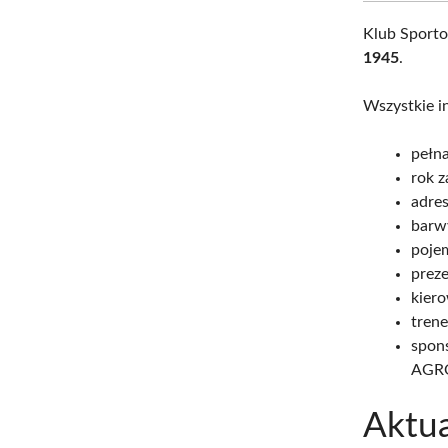
Klub Sport
1945
.
Wszystkie i
pełn
rok z
adres
barw
poje
preze
kier
trene
spon
AGR
Aktua