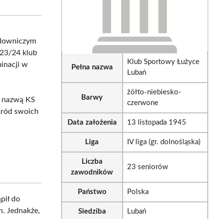
sApp
LinkedIn
Email
malowniczym
23/24 klub
Klub Sportowy Łużyce
minacji w
Pełna nazwa
Lubań
żółto-niebiesko-
Barwy
od nazwą KS
czerwone
śród swoich
Data założenia
13 listopada 1945
Liga
IV liga (gr. dolnośląska)
Liczba
23 seniorów
zawodników
Państwo
Polska
ąpił do
h. Jednakże,
Siedziba
Lubań