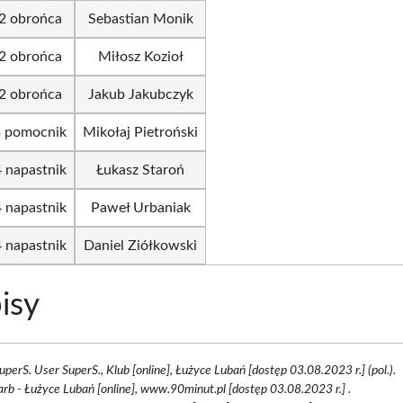
2 obrońca
Sebastian Monik
2 obrońca
Miłosz Kozioł
2 obrońca
Jakub Jakubczyk
3 pomocnik
Mikołaj Pietroński
4 napastnik
Łukasz Staroń
4 napastnik
Paweł Urbaniak
4 napastnik
Daniel Ziółkowski
isy
SuperS. User SuperS., Klub [online], Łużyce Lubań [dostęp 03.08.2023 r.] (pol.).
arb - Łużyce Lubań [online], www.90minut.pl [dostęp 03.08.2023 r.] .