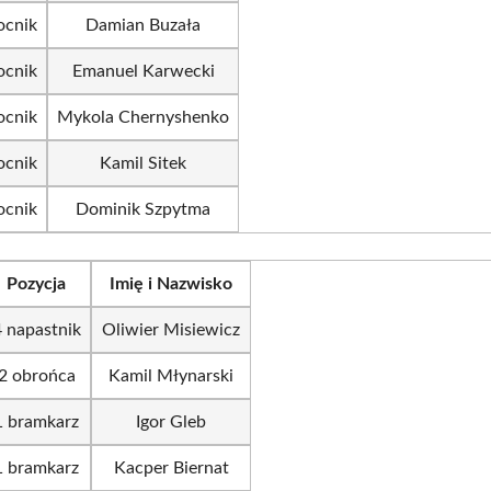
cnik
Damian Buzała
cnik
Emanuel Karwecki
cnik
Mykola Chernyshenko
cnik
Kamil Sitek
cnik
Dominik Szpytma
Pozycja
Imię i Nazwisko
4 napastnik
Oliwier Misiewicz
2 obrońca
Kamil Młynarski
1 bramkarz
Igor Gleb
1 bramkarz
Kacper Biernat