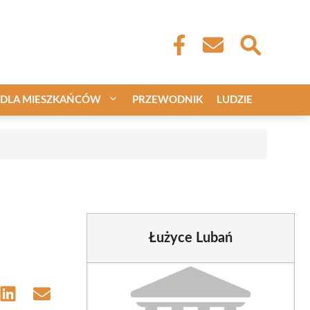
DLA MIESZKAŃCÓW
PRZEWODNIK
LUDZIE
Łużyce Lubań
e
Share
Share
on
on