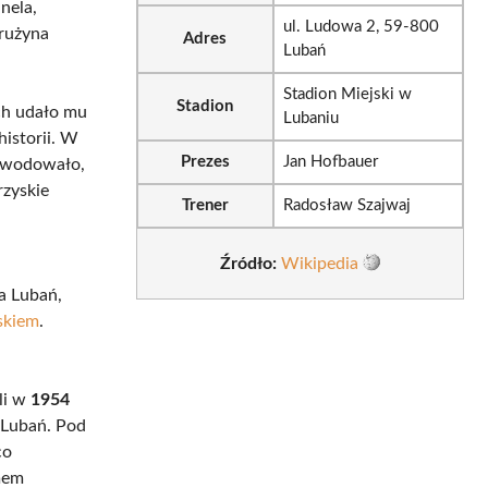
nela,
ul. Ludowa 2, 59-800
rużyna
Adres
Lubań
Stadion Miejski w
Stadion
ch udało mu
Lubaniu
historii. W
Prezes
Jan Hofbauer
powodowało,
rzyskie
Trener
Radosław Szajwaj
Źródło:
Wikipedia
a Lubań,
skiem
.
ali w
1954
 Lubań. Pod
co
mem