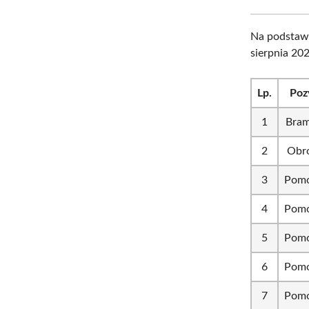
Na podstawi
sierpnia 20
Lp.
Poz
1
Bram
2
Obr
3
Pomo
4
Pomo
5
Pomo
6
Pomo
7
Pomo