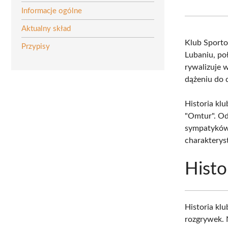
Informacje ogólne
Aktualny skład
Klub Sport
Przypisy
Lubaniu, p
rywalizuje 
dążeniu do 
Historia kl
"Omtur". Od
sympatykó
charaktery
Histo
Historia klu
rozgrywek. 