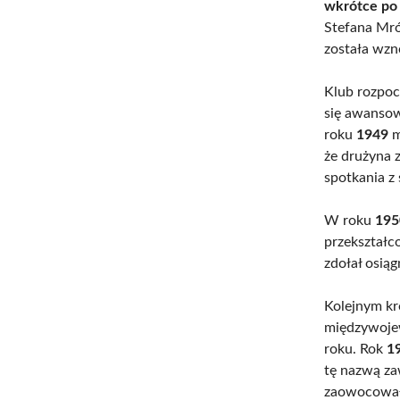
wkrótce po
Stefana Mró
została wz
Klub rozpoc
się awansow
roku
1949
m
że drużyna 
spotkania z
W roku
195
przekształc
zdołał osią
Kolejnym kr
międzywojewó
roku. Rok
1
tę nazwą zaw
zaowocowało