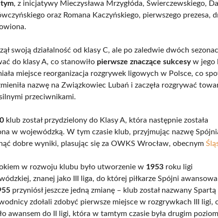
 tym
, z inicjatywy Mieczysława Mrzygłóda, Świerczewskiego, Da
wczyńskiego oraz Romana Kaczyńskiego, pierwszego prezesa, d
nowiona.
zął swoją działalność od klasy C, ale po zaledwie dwóch sezona
ać do klasy A, co stanowiło
pierwsze znaczące sukcesy
w jego 
iała miejsce reorganizacja rozgrywek ligowych w Polsce, co s
zmieniła nazwę na Związkowiec Lubań i zaczęła rozgrywać towa
 silnymi przeciwnikami.
0
klub został przydzielony do Klasy A, która następnie została
ona w wojewódzką. W tym czasie klub, przyjmując nazwę Spójni
gnąć dobre wyniki, plasując się za OWKS Wrocław, obecnym
Ślą
okiem w rozwoju klubu było utworzenie w
1953
roku ligi
dzkiej, znanej jako III liga, do której piłkarze Spójni awansow
955
przyniósł jeszcze jedną zmianę – klub został nazwany Spartą
odnicy zdołali zdobyć pierwsze miejsce w rozgrywkach III ligi, 
 awansem do II ligi, która w tamtym czasie była drugim pozio