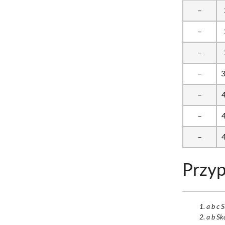
–
–
–
–
–
–
–
Przyp
a b c 
a b Sk