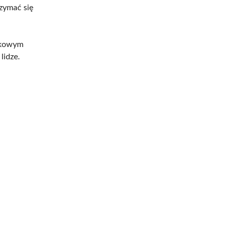
zymać się
jskowym
lidze.