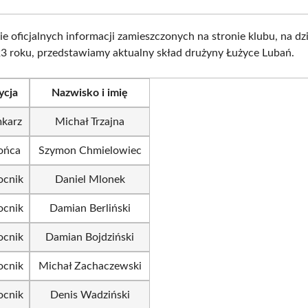
e oficjalnych informacji zamieszczonych na stronie klubu, na dz
23 roku, przedstawiamy aktualny skład drużyny Łużyce Lubań.
ycja
Nazwisko i imię
karz
Michał Trzajna
ońca
Szymon Chmielowiec
cnik
Daniel Mlonek
cnik
Damian Berliński
cnik
Damian Bojdziński
cnik
Michał Zachaczewski
cnik
Denis Wadziński