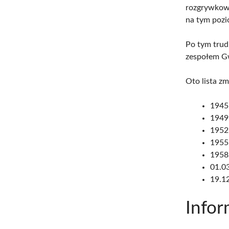
rozgrywkowy
na tym pozio
Po tym trud
zespołem Gw
Oto lista z
1945
1949
1952
1955
1958
01.03
19.1
Infor