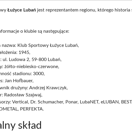
owy
Łużyce Lubań
jest reprezentantem regionu, którego historia 
nformacje o klubie są następujące:
a nazwa: Klub Sportowy Łużyce Lubań,
ałożenia: 1945,
: ul. Ludowa 2, 59-800 Lubań,
y: żółto-niebiesko-czerwone,
mność stadionu: 3000,
s: Jan Hofbauer,
ownik drużyny: Andrzej Krawczyk,
r: Radosław Szajwaj,
sorzy: Vertical, Dr. Schumacher, Ponar, LubaNET, eLUBAN, BE
OMETAL, PERFEKTA.
lny skład