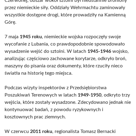
Czerwonej, obszar wokół sztolni był nieustannie broniony
przez niemieckie siły. Oddziały Wehrmachtu zaminowały
wszystkie dostępne drogi, które prowadziły na Kamienną
Górę.
7 maja
1945 roku
, niemieckie wojska rozpoczęły swoje
wycofanie z Lubania, co prawdopodobnie spowodowało
wysadzenie wejść do sztolni. W latach
1945-1946
wojsko,
analizując częściowo zachowane korytarze, odkryło broń,
maszyny do pisania oraz dokumenty, które rzuciły nieco
światła na historię tego miejsca.
Podczas wizyty inspektorów z Przedsiębiorstwa
Poszukiwań Terenowych w latach
1949-1950
, odkryto trzy
wejścia, które zostały wysadzone. Zdecydowano jednak nie
kontynuować badań, z powodu ryzykownych i
kosztownych prac ziemnych.
W czerwcu
2011 roku
, regionalista Tomasz Bernacki