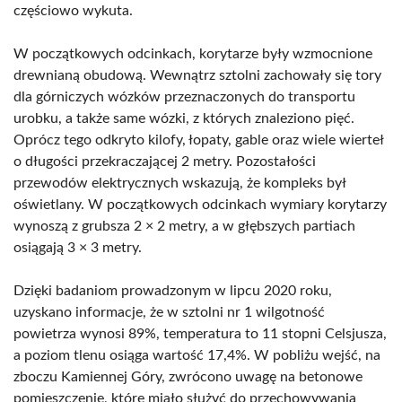
częściowo wykuta.
W początkowych odcinkach, korytarze były wzmocnione
drewnianą obudową. Wewnątrz sztolni zachowały się tory
dla górniczych wózków przeznaczonych do transportu
urobku, a także same wózki, z których znaleziono pięć.
Oprócz tego odkryto kilofy, łopaty, gable oraz wiele wierteł
o długości przekraczającej 2 metry. Pozostałości
przewodów elektrycznych wskazują, że kompleks był
oświetlany. W początkowych odcinkach wymiary korytarzy
wynoszą z grubsza 2 × 2 metry, a w głębszych partiach
osiągają 3 × 3 metry.
Dzięki badaniom prowadzonym w lipcu 2020 roku,
uzyskano informacje, że w sztolni nr 1 wilgotność
powietrza wynosi 89%, temperatura to 11 stopni Celsjusza,
a poziom tlenu osiąga wartość 17,4%. W pobliżu wejść, na
zboczu Kamiennej Góry, zwrócono uwagę na betonowe
pomieszczenie, które miało służyć do przechowywania