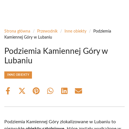
Strona główna
/
Przewodnik
/
Inne obiekty
/
Podziemia
Kamiennej Góry w Lubaniu
Podziemia Kamiennej Góry w
Lubaniu
INNE OBIEKTY
Share
Share
Share
Share
Share
Share
on
on
on
on
on
on
Facebook
X
Pinterest
WhatsApp
LinkedIn
Email
(Twitter)
Podziemia Kamiennej Góry zlokalizowane w Lubaniu to
niezwykłe
obiekty sztolniowe
, które zostały wydrążone w