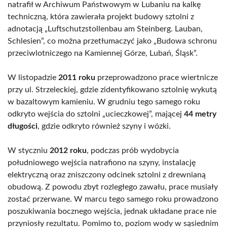
natrafił w Archiwum Państwowym w Lubaniu na kalkę
techniczną, która zawierała projekt budowy sztolni z
adnotacją „Luftschutzstollenbau am Steinberg. Lauban,
Schlesien”, co można przetłumaczyć jako „Budowa schronu
przeciwlotniczego na Kamiennej Górze, Lubań, Śląsk”.
W listopadzie
2011 roku
przeprowadzono prace wiertnicze
przy ul. Strzeleckiej, gdzie zidentyfikowano sztolnię wykutą
w bazaltowym kamieniu. W grudniu tego samego roku
odkryto wejścia do sztolni „ucieczkowej”, mającej
44 metry
długości
, gdzie odkryto również szyny i wózki.
W styczniu
2012 roku
, podczas prób wydobycia
południowego wejścia natrafiono na szyny, instalację
elektryczną oraz zniszczony odcinek sztolni z drewnianą
obudową. Z powodu zbyt rozległego zawału, prace musiały
zostać przerwane. W marcu tego samego roku prowadzono
poszukiwania bocznego wejścia, jednak układane prace nie
przyniosły rezultatu. Pomimo to, poziom wody w sąsiednim