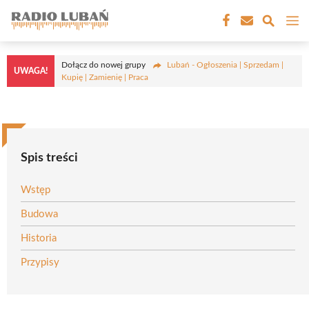
Przejdź
M
do
treści
Dołącz do nowej grupy
Lubań - Ogłoszenia | Sprzedam |
UWAGA!
Kupię | Zamienię | Praca
Spis treści
Wstęp
Budowa
Historia
Przypisy