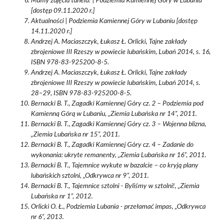
Mamy zdjęcia tunelu! | Podziemia Kamiennej Góry w Lubaniu
[dostęp 09.11.2020 r.]
Aktualności | Podziemia Kamiennej Góry w Lubaniu [dostęp
14.11.2020 r.]
Andrzej A. Maciaszczyk, Łukasz Ł. Orlicki, Tajne zakłady
zbrojeniowe III Rzeszy w powiecie lubańskim, Lubań 2014, s. 16,
ISBN 978-83-925200-8-5.
Andrzej A. Maciaszczyk, Łukasz Ł. Orlicki, Tajne zakłady
zbrojeniowe III Rzeszy w powiecie lubańskim, Lubań 2014, s.
28–29, ISBN 978-83-925200-8-5.
Bernacki B. T., Zagadki Kamiennej Góry cz. 2 – Podziemia pod
Kamienną Górą w Lubaniu, „Ziemia Lubańska nr 14”, 2011.
Bernacki B. T., Zagadki Kamiennej Góry cz. 3 – Wojenna blizna,
„Ziemia Lubańska nr 15”, 2011.
Bernacki B. T., Zagadki Kamiennej Góry cz. 4 – Zadanie do
wykonania: ukryte remanenty, „Ziemia Lubańska nr 16”, 2011.
Bernacki B. T., Tajemnice wykute w bazalcie – co kryją plany
lubańskich sztolni, „Odkrywca nr 9”, 2011.
Bernacki B. T., Tajemnice sztolni - Byliśmy w sztolni!, „Ziemia
Lubańska nr 1”, 2012.
Orlicki O. Ł., Podziemia Lubania - przełamać impas, „Odkrywca
nr 6”, 2013.