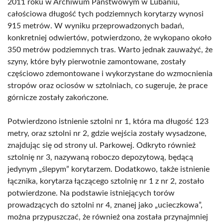
2011 roku w Archiwum Państwowym w Lubaniu,
całościowa długość tych podziemnych korytarzy wynosi
915 metrów. W wyniku przeprowadzonych badań,
konkretniej odwiertów, potwierdzono, że wykopano około
350 metrów podziemnych tras. Warto jednak zauważyć, że
szyny, które były pierwotnie zamontowane, zostały
częściowo zdemontowane i wykorzystane do wzmocnienia
stropów oraz ociosów w sztolniach, co sugeruje, że prace
górnicze zostały zakończone.
Potwierdzono istnienie sztolni nr 1, która ma długość 123
metry, oraz sztolni nr 2, gdzie wejścia zostały wysadzone,
znajdując się od strony ul. Parkowej. Odkryto również
sztolnię nr 3, nazywaną roboczo depozytową, będącą
jedynym „ślepym” korytarzem. Dodatkowo, także istnienie
łącznika, korytarza łączącego sztolnię nr 1 z nr 2, zostało
potwierdzone. Na podstawie istniejących torów
prowadzących do sztolni nr 4, znanej jako „ucieczkowa”,
można przypuszczać, że również ona została przynajmniej