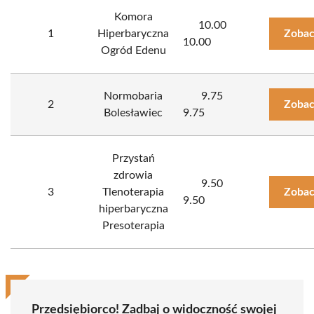
Komora
10.00
1
Hiperbaryczna
Zobac
10.00
Ogród Edenu
Normobaria
9.75
2
Zobac
Bolesławiec
9.75
Przystań
zdrowia
9.50
3
Tlenoterapia
Zobac
9.50
hiperbaryczna
Presoterapia
Przedsiębiorco! Zadbaj o widoczność swojej