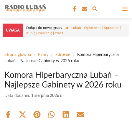
Przejdź
M
do
treści
Dołącz do nowej grupy
Lubań - Ogłoszenia | Sprzedam |
UWAGA!
Kupię | Zamienię | Praca
Strona główna
/
Firmy
/
Zdrowie
/
Komora Hiperbaryczna
Lubań – Najlepsze Gabinety w 2026 roku
Komora Hiperbaryczna Lubań –
Najlepsze Gabinety w 2026 roku
Data dodania:
1 sierpnia 2026 r.
Share
Share
Share
Share
Share
Share
on
on
on
on
on
on
Facebook
X
Pinterest
WhatsApp
LinkedIn
Email
(Twitter)