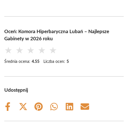
Oceń: Komora Hiperbaryczna Lubań – Najlepsze
Gabinety w 2026 roku
★
★
★
★
★
Średnia ocena:
4.55
Liczba ocen:
5
Udostępnij
Share
Share
Share
Share
Share
Share
on
on
on
on
on
on
Facebook
X
Pinterest
WhatsApp
LinkedIn
Email
(Twitter)