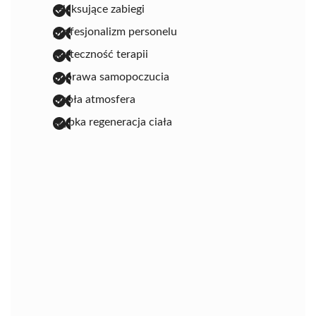
relaksujące zabiegi
profesjonalizm personelu
skuteczność terapii
poprawa samopoczucia
ciepła atmosfera
szybka regeneracja ciała